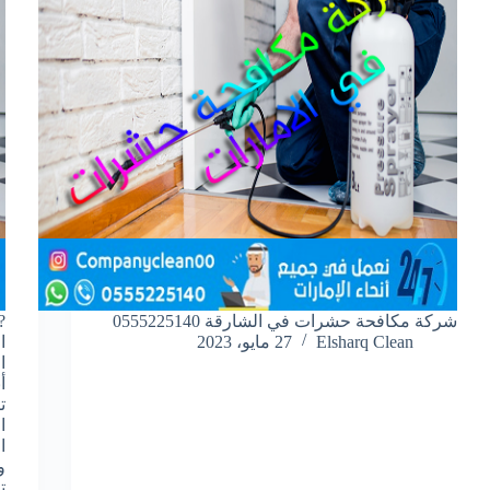
شركة مكافحة حشرات في الشارقة 0555225140
?
Elsharq Clean
27 مايو، 2023
ا
ا
أ
ت
ا
ا
و
ت