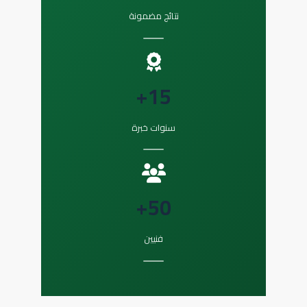
نتائج مضمونة
15+
سنوات خبرة
50+
فنيين