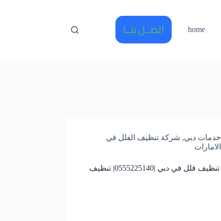
اتصــل بنــا
home
خدمات دبي
,
شركة تنظيف الفلل في
الامارات
شركه تنظيف فلل في دبي |0555225140| تنظيف