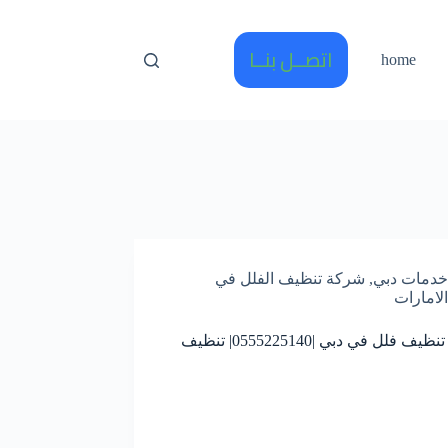
اتصــل بنــا
home
خدمات دبي
,
شركة تنظيف الفلل في
الامارات
شركه تنظيف فلل في دبي |0555225140| تنظيف