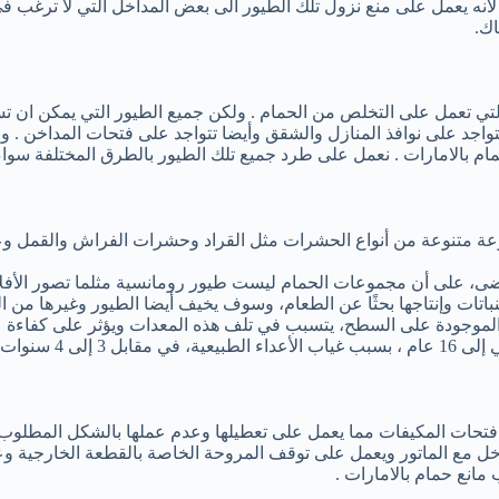
 يعمل على منع نزول تلك الطيور الى بعض المداخل التي لا ترغب فى توا
اك.
 تعمل على التخلص من الحمام . ولكن جميع الطيور التي يمكن ان تسكن
تتواجد على نوافذ المنازل والشقق وأيضا تتواجد على فتحات المداخن . و
م بالامارات . نعمل على طرد جميع تلك الطيور بالطرق المختلفة سواء ا
وعة متنوعة من أنواع الحشرات مثل القراد وحشرات الفراش والقمل و
 على أن مجموعات الحمام ليست طيور رومانسية مثلما تصور الأفلام
اتات وإنتاجها بحثًا عن الطعام، وسوف يخيف أيضا الطيور وغيرها من الحي
الموجودة على السطح، يتسبب في تلف هذه المعدات ويؤثر على كفاءة ع
 في البرية.
تحات المكيفات مما يعمل على تعطيلها وعدم عملها بالشكل المطلوب ن
خل مع الماتور ويعمل على توقف المروحة الخاصة بالقطعة الخارجية وع
مانع حمام بالامارات .