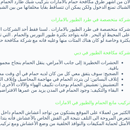
لان من أشهر طرق مكافحة حمام بالامارات بتركيب شبك طارد الحمام لانه
الشباك تمنع الدخول ولكن يمكن ان تتساقط بقايا مخلفاتها من بين الشب
شركة متخصصة في طرد الطيور بالامارات
شركة متخصصة فى طرد الطيور بالامارات . لسنا فقط أحد الشركات التي
على المحيط او البحر . فانه يتواجد بكثرة طيور النورس والحمام . التي 
بكثرة وخاصة لو كان هناك المئات منها وعليه فانه مع شركة مكافحة حما
شركة مكافحة الطيور في دبي
الحشرات الخطيرة: إلى جانب الأمراض، ينقل الحمام بنجاح مجم
باقية.
الضجيج: سوف يتفق معي كل من كان لديه حمام في أي وقت مضى،
إتلاف البساتين: لن يتردد الحمام في مهاجمة المحاصيل وإتلاف النب
التعشيش: تعشيش الحمام بوحدات تكييف الهواء والآلات الأخرى 
البقاء والتكيف: وجود الحمام في المدن يزيد من عمرها الافتراضي إلى 16 عام ، بسبب غياب الأعداء الطبيعية، في مقابل 3 إلى 4 سنوات
تركيب مانع الحمام والطيور في الامارات
الكثير من لعملاء على الموقع يشتكون من تواجد أعشاش الحمام داخل ف
تتعرض المروحة الى التلف نتيجة الى القش الخاص بالأعشاش فأنه يتدا
الأمثل لحماية المكيفات والنوافذ الخلفية من وضع الأعشاش ومع تركيب 