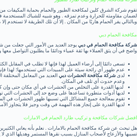
تقوم شركة الشرق كلين لمكافحة الطيور والحمام بحماية المكيفات من خ
لضمان مقاومته للحرارة وعدم تمزقه . وهو شبيه للشباك المستخدمة ف
وبالتالي يفر الحمام هاربًا من المكان . إلا أن تلك الطريقة لا تستخدم إل
مكافحة الحمام دبي
شركة مكافحة الحمام في دبي
يوجد العديد من الأمور التي جعلت من شر
واضح في أن يثق العملاء بها ثقة عمياء ودائمًا ما يطلبون التواصل معها 
تسعى دائمًا إلى أرضاء العميل لهذا فإنها لا تطلب في المقابل الكث
عدم ظهور أي رائحة سيئة على المبيدات التي تستخدمها؛ لهذا فإ
لدى
شركة مكافحة الحشرات دبي
العديد من المعامل المختلفة ا
وعدم حدوث أي تلف في المكان.
لديها القدرة على التخلص من الحشرات في أي مكان حتى وإن كا
لديها أدوات متطورة تساعدها على وضع حد إلى الحشرات التي تو
تقوم بمعالجة جميع المشاكل التي تسببها ظهور الحشرات في الم
لديها القدرة على إنجاز هذه المهمة في وقت وجيز فلا يتجاوز ال
افضل شركات مكافحة و تركيب طارد الحمام في الامارات
هل تبحث عن شركة مكافحة الحمام بالامارات . نعلم بأنه يعاني الكثير
تسببها والأزعاج لأصحاب المنازل بسبب نقرها المستمر وهديلها الذي لا