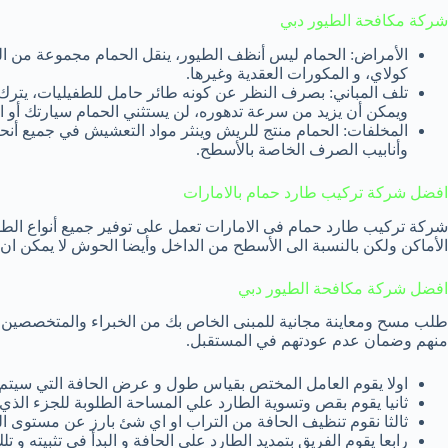
شركة مكافحة الطيور دبي
الأمراض: الحمام ليس أنظف الطيور، ينقل الحمام مجموعة من الط
كولاي، و المكورات العقدية وغيرها.
تلف المباني: بصرف النظر عن كونه طائر حامل للطفيليات، يترك
ويمكن أن يزيد من سرعة تدهوره، لن يستثني الحمام سيارتك أو ا
المخلفات: الحمام منتج للريش وينثر مواد التعشيش في جميع أنحاء 
وأنابيب الصرف الخاصة بالأسطح.
افضل شركة تركيب طارد حمام بالامارات
شركة تركيب طارد حمام فى الامارات تعمل على توفير جميع أنواع الطو
الأماكن ولكن بالنسبة الى الأسطح من الداخل وأيضا الحوش لا يمكن ان ي
افضل شركة مكافحة الطيور دبي
طلب مسح ومعاينة مجانية للمبنى الخاص بك من الخبراء والمتخصصين في 
منهم وضمان عدم عودتهم في المستقبل.
اولا يقوم العامل المختص بقياس طول و عرض الحافة التي سيتم 
ثانيا يقوم بقص وتسوية الطارد علي المساحة الطلوبة للجزء الذي 
ثالثا نقوم تنظيف الحافة من التراب او اي شئ بارز عن مستوى ال
رابعا يقوم الفريق بتمديد الطارد علي الحافة و البدأ في تثبيت