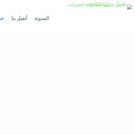
لتجاوز
لى
لمحتوى
المدونة
أتصل بنا
خد