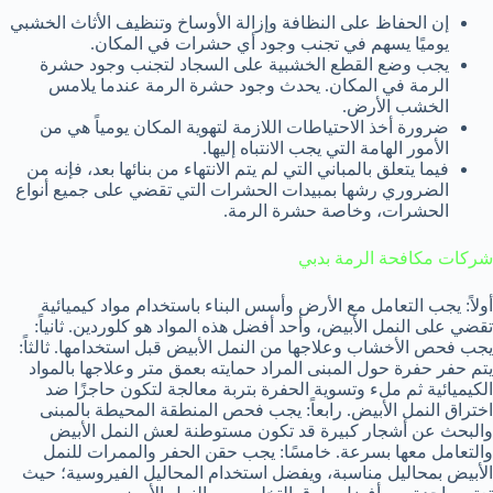
إن الحفاظ على النظافة وإزالة الأوساخ وتنظيف الأثاث الخشبي
يوميًا يسهم في تجنب وجود أي حشرات في المكان.
يجب وضع القطع الخشبية على السجاد لتجنب وجود حشرة
الرمة في المكان. يحدث وجود حشرة الرمة عندما يلامس
الخشب الأرض.
ضرورة أخذ الاحتياطات اللازمة لتهوية المكان يومياً هي من
الأمور الهامة التي يجب الانتباه إليها.
فيما يتعلق بالمباني التي لم يتم الانتهاء من بنائها بعد، فإنه من
الضروري رشها بمبيدات الحشرات التي تقضي على جميع أنواع
الحشرات، وخاصة حشرة الرمة.
شركات مكافحة الرمة بدبي
أولاً: يجب التعامل مع الأرض وأسس البناء باستخدام مواد كيميائية
تقضي على النمل الأبيض، وأحد أفضل هذه المواد هو كلوردين. ثانياً:
يجب فحص الأخشاب وعلاجها من النمل الأبيض قبل استخدامها. ثالثاً:
يتم حفر حفرة حول المبنى المراد حمايته بعمق متر وعلاجها بالمواد
الكيميائية ثم ملء وتسوية الحفرة بتربة معالجة لتكون حاجزًا ضد
اختراق النمل الأبيض. رابعاً: يجب فحص المنطقة المحيطة بالمبنى
والبحث عن أشجار كبيرة قد تكون مستوطنة لعش النمل الأبيض
والتعامل معها بسرعة. خامسًا: يجب حقن الحفر والممرات للنمل
الأبيض بمحاليل مناسبة، ويفضل استخدام المحاليل الفيروسية؛ حيث