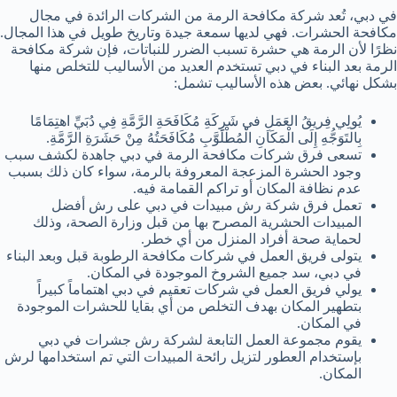
في دبي، تُعد شركة مكافحة الرمة من الشركات الرائدة في مجال
مكافحة الحشرات. فهي لديها سمعة جيدة وتاريخ طويل في هذا المجال.
نظرًا لأن الرمة هي حشرة تسبب الضرر للنباتات، فإن شركة مكافحة
الرمة بعد البناء في دبي تستخدم العديد من الأساليب للتخلص منها
بشكل نهائي. بعض هذه الأساليب تشمل:
يُولِي فِريقُ العَمَلِ في شَرِكَةِ مُكَافَحَةِ الرَّمَّةِ فِي دُبَيِّ اهتِمَامًا
بِالتَوَجُّهِ إِلَى الْمَكَانِ الْمُطْلَوَّبِ مُكَافَحَتُهُ مِنْ حَشَرَةِ الرَّمَّةِ.
تسعى فرق شركات مكافحة الرمة في دبي جاهدة لكشف سبب
وجود الحشرة المزعجة المعروفة بالرمة، سواء كان ذلك بسبب
عدم نظافة المكان أو تراكم القمامة فيه.
تعمل فرق شركة رش مبيدات في دبي على رش أفضل
المبيدات الحشرية المصرح بها من قبل وزارة الصحة، وذلك
لحماية صحة أفراد المنزل من أي خطر.
يتولى فريق العمل في شركات مكافحة الرطوبة قبل وبعد البناء
في دبي، سد جميع الشروخ الموجودة في المكان.
يولي فريق العمل في شركات تعقيم في دبي اهتماماً كبيراً
بتطهير المكان بهدف التخلص من أي بقايا للحشرات الموجودة
في المكان.
يقوم مجموعة العمل التابعة لشركة رش جشرات في دبي
بإستخدام العطور لتزيل رائحة المبيدات التي تم استخدامها لرش
المكان.