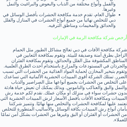
والقمل وأنواع مختلفة من الذباب والبعوض والبراغيث والنمل
وغيرها.
طوال العام، تقدم خدمة مكافحة الحشرات بأفضل الوسائل في
دبي للتخلص نهائياً من جميع أنواع الحشرات في المنازل والفلل
والحدائق والمخيمات ومناطق الترفيه.
أرخص شركة مكافحة الرمة في الإمارات
شركة مكافحة الأفات في دبي تعالج مشاكل الطيور مثل الحمام
الزاجل بطرق آمنة وصديقة للبيئة. وتقوم بمكافحة الثعابين في
المناطق المكشوفة مثل الفلل والحدائق، وتقوم بمكافحة الفئران
والجرذان في المستودعات والمزارع باستخدام أحدث الطرق العلمية.
وتقوم بتبخير المخازن لحماية المواد الغذائية من الحشرات التي تسبب
الضرر. تمتلك الشركة أقوى المبيدات الحشرية الألمانية التي تساعدك
على التخلص من الحشرات بجميع أنواعها مثل الصراصير والذباب
والنمل والبق والعناكب والناموس. وبذلك يمكنك أن تعيش حياة هادئة
بدون حشرات سواء في منزلك أو مكان عملك. نقدم لكم خدمة رش
المبيدات ومكافحة الأفات بأفضل الأسعار لرش المبيدات الحشرية التي
نعتمد عليها لمكافحة الحشرات والتخلص منها نهائيًا. وتتميز شركتنا
بأمان أنواع رش المبيدات بكافة الوسائل والأساليب المتطورة للتخلص
من الحشرات أو الفئران أو البق وغيرها من الحشرات بشكل آمن تمامًا
للعملاء.