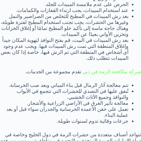
الحرص على عدم ملامسة المبيدات للجلد.
عند استخدام المبيدات، يجب ارتداء القفازات والكمامات.
بعد رش المبيدات في المطبخ للتخلص من الصراصير والنمل
وغيرها من الحشرات، يجب تجنب استخدام المطبخ لفترة طويلة،
وهناك حاجة ماسة إلى تأكيد خلو المطبخ تمامًا أو إغلاق الخزانات
وتخزين الأواني بعيدًا عن المبيدات.
بعد رش المبيدات في البيت، قم بفتح النوافذ لتهوية المكان جيداً
وإغلاق المنطقة التي تمت رش المبيدات فيها. ويجب عدم وجود
أي أشخاص في المنطقة التي تم الرش فيها، خاصة إذا كان بعض
المبيدات تتطلب ذلك.
شركة مكافحة الرمة في دبي
تقدم مجموعة من الخدمات.
تتم معالجة آثار الرمال قبل بناء المباني وبعد صب الخرسانة.
تُنفق عليها في التصدي للحشرات التي تتجمع في الأبواب
والنوافذ وجميع الأثاث الخشبي.
معالجة تأثير الغرق في الأراضي الزراعية والأشجار.
تعمل على حقن الأعمدة الخرسانية والجدران سواء قبل أو بعد
عملية البناء.
جرعات وقائية تدوم لسنوات طويلة.
تتواجد أصناف متعددة من حشرات الرمة في دول الخليج وخاصة في
دولة الإمارات العربية المتحدة، وبالتحديد في مناطق دبي. ومن بين هذه