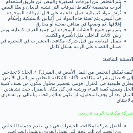
يتم التخلص من اليرقات الصغيرة والبيض عن طريق استخدام
أدوات مخصصة لالتقاط اليرقات التي تشبه الديدان وأيضًا البيض.
تُرش مواد كيميائية تعمل بفاعلية على قتل اليرقات الموجودة
في البيض. يتم تعبئة هذه المواد في أكياس بلاستيكية وإحكام
إغلاقها، ثم وضعها في مدافن صحية أو محارق.
يتم رش جميع الأخشاب الموجودة في جميع الغرف كابداية، ويتم
رش الأثاث الداخلي مثل الأسرة والكنب.
تتمثل المتابعة من قبل شركة مكافحة الحشرات في الفجيرة في
ضمان القضاء على الرمة بشكل كامل.
الاسئلة الشائعة:
كيف يُمكنكِ التخلص من النمل الأبيض في المنزل؟ ١. الخل: لا تحتاجين
إلى الاتصال بشركة مكافحة الآفات المُكلفة للتخلص من النمل الأبيض
بطرق طبيعية في المنزل. قومي بتحضير محلول مكون من نصف كمية
الخل ونصف كمية الماء، ورشيه في كل مكان بالمنزل حيث تشاهدين
النمل. بعد أن يجف المحلول، لن تكون هناك رائحة، وبالتالي لن تشعري
بالاختناق.
شركة مكافحة الرمه في دبي
أفضل شركة لمكافحة الحشرات في دبي، نقدم خدماتنا للتخلص
من الحشرات المزعجة التي تحمل العدوى وتشمل الصراصير