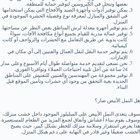
بعضها وتنحل في الكيروسين لتوفير حماية للمنطقة.
يمكن توفير أدوات وأجهزة الصيد والأفخاخ التي يمكن استخدامها
في الشقق والمنازل لمعرفة نوع وفصيلة الحشرة الموجودة في
المنزل.
يتم توفير أجهزة معدلة لرش المناطق بغض النظر عن مساحتها.
توفير عمالة مدربة للقيام بجميع أنواع مكافحة الآفات، سواءً
كانت يدوية عن طريق التعامل مع الحشرات والزواحف أو كانت
كيميائية.
يتم توفير خدمة النقل لنقل العمال والفنيين إلى أي مكان في
الإمارات.
نحن نسعى لتقديم خدمة متواصلة طوال أيام الأسبوع وعلى مدار
24 ساعة من أجل تلبية احتياجات العملاء وتوافرنا الفوري.
توفير مجموعة من المهندسين والفنيين للتفتيش على المناطق
الجديدة بغية التحقق من وجود أي حشرات وتأمين الموقع قبل
البناء.
هل النمل الأبيض ضار؟
سوف يتغذى النمل الأبيض على السليلوز الموجود داخل خشب منزلك،
وسوف يقوم ببناء أعشاش وأنفاق لجمع المزيد من الطعام للمستعمرة.
هذا يعرض استقرار وسلامة منزلك للخطر بشكل كبير، حيث يصبح
الخشب ضعيفًا وغير قادر في النهاية على دعم هيكل المنزل.