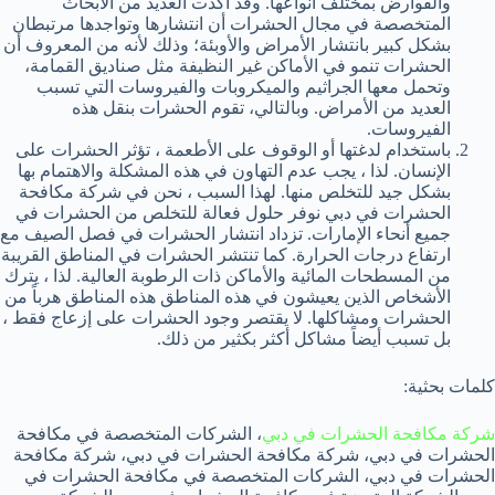
والقوارض بمختلف أنواعها. وقد أكدت العديد من الأبحاث
المتخصصة في مجال الحشرات أن انتشارها وتواجدها مرتبطان
بشكل كبير بانتشار الأمراض والأوبئة؛ وذلك لأنه من المعروف أن
الحشرات تنمو في الأماكن غير النظيفة مثل صناديق القمامة،
وتحمل معها الجراثيم والميكروبات والفيروسات التي تسبب
العديد من الأمراض. وبالتالي، تقوم الحشرات بنقل هذه
الفيروسات.
باستخدام لدغتها أو الوقوف على الأطعمة ، تؤثر الحشرات على
الإنسان. لذا ، يجب عدم التهاون في هذه المشكلة والاهتمام بها
بشكل جيد للتخلص منها. لهذا السبب ، نحن في شركة مكافحة
الحشرات في دبي نوفر حلول فعالة للتخلص من الحشرات في
جميع أنحاء الإمارات. تزداد انتشار الحشرات في فصل الصيف مع
ارتفاع درجات الحرارة. كما تنتشر الحشرات في المناطق القريبة
من المسطحات المائية والأماكن ذات الرطوبة العالية. لذا ، يترك
الأشخاص الذين يعيشون في هذه المناطق هذه المناطق هرباً من
الحشرات ومشاكلها. لا يقتصر وجود الحشرات على إزعاج فقط ،
بل تسبب أيضاً مشاكل أكثر بكثير من ذلك.
كلمات بحثية:
شركة مكافحة الحشرات في دبي
، الشركات المتخصصة في مكافحة
الحشرات في دبي، شركة مكافحة الحشرات في دبي، شركة مكافحة
الحشرات في دبي، الشركات المتخصصة في مكافحة الحشرات في