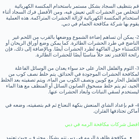
قم بتنظيف السجاد بشكل مستمر باستخدام المكنسة الكهربائية
لتتخلص من الحشرات التي تعيش فيه، ومن الأفضل فرك السجاد أثناء
استخدام المكنسة الكهربائية لإزالة الحشرات المتراكمة. هذه العملية
يقوم بها شركة مكافحة الحمام في دبي.
2- يمكن أن تساهم إضاءة الشموع ووضعها بالقرب من اللحم غير
الناضج في طرد الحشرات الطائرة. كما يمكن وضع أوراق الريحان أو
الكستناء حول الفاكهة لطرد الحشرات أيضًا. وبالإضافة إلى ذلك، فإن
رائحة اللافندر تعد حلاً مناسبًا أيضًا للحشرات الطائرة.
3- الثوم والفلفل الحار على حد سواء يعدان من الوسائل الفاعلة
لمكافحة الحشرات الموجودة في الحدائق. يتم خلط نصف كوب من
الفلفل الحار مع كوبين ونصف الكوب من الماء، ويتم تصفيته بعد الخلط
الجيد، ثم يتم خلط مسحوق الصابون السائل أو المنظف مع هذا الماء
ليستخدم لسقي النباتات وابعاد الحشرات عنها.
4- قم بإعداد الشاي المنعش بنكهة النعناع ثم قم بتصفيته، وضعه في
أماكن تجتاذفها الفئران.
افضل شركات مكافحة الرمه في دبي
مكافحة ظاهرة الرمه في دبي تتم بشكل محترف، حيث تعتمد