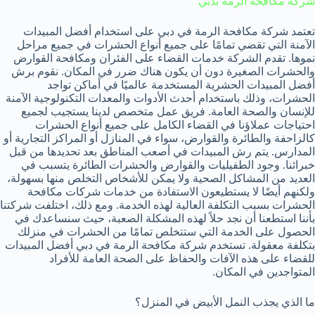
شركة مكافحة الرمة بدبي
تعتمد شركة مكافحة الرمة في دبي على استخدام أفضل المبيدات
الآمنة التي تقضي تمامًا على جميع أنواع الحشرات في جميع مراحل
نموها. تقدم الشركة خدمات القضاء على الفئران ومكافحة القوارض
والحشرات الصغيرة دون أن يكون هناك ضرر في المكان. نقوم برش
أفضل المبيدات الحشرية المستخدمة عالميًا في أماكن تواجد
الحشرات، وذلك باستخدام أحدث الأدوات والمعدات التكنولوجية الآمنة
للإنسان والصحة العامة. فريق عمل متخصص لدينا يستجيب لجميع
احتياجات عملاؤنا في القضاء الكامل على جميع أنواع الحشرات
كالزاحفة والطائرة والقوارض، سواء في المنازل أو المراكز التجارية أو
المدارس. يتم رش المبيدات في أصعب المناطق بعد تحديدها من قبل
خبرائنا. وجود الطفيليات والقوارض والحشرات الطائرة يتسبب في
العديد من المشاكل الصحية ولا يمكن للأشخاص التخلص منها بسهولة،
ولكنهم أيضًا لا يستطيعون الاستفادة من خدمات شركات مكافحة
الحشرات بسبب التكلفة العالية لهذه الخدمة. ومع ذلك، اختلفت شركتنا
بأننا استطعنا أن نجد حلاً لهذه المشكلة الصعبة، حيث سنساعدك في
الحصول على الخدمة التي ستتخلص تمامًا من الحشرات في منزلك
بتكلفة معقولة. تستخدم شركة مكافحة الرمة في دبي أفضل المبيدات
للقضاء على هذه الآفات والحفاظ على الصحة العامة للأفراد
المتواجدين في المكان.
ما الذي يجذب النمل الأبيض في المنزل؟