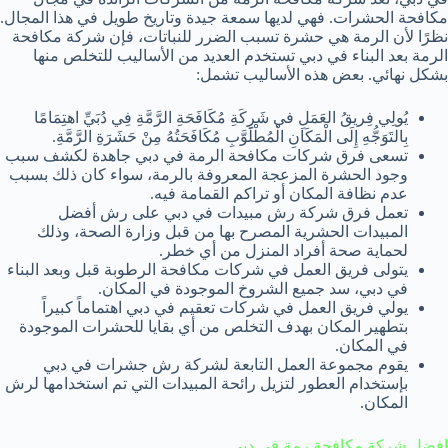
مكافحة الحشرات. فهي لديها سمعة جيدة وتاريخ طويل في هذا المجال.
نظرًا لأن الرمة هي حشرة تسبب الضرر للنباتات، فإن شركة مكافحة
الرمة بعد البناء في دبي تستخدم العديد من الأساليب للتخلص منها
بشكل نهائي. بعض هذه الأساليب تشمل:
يُولِي فِريقُ العَمَلِ في شَرِكَةِ مُكَافَحَةِ الرَّمَّةِ فِي دُبَيِّ اهتِمَامًا
بِالتَوَجُّهِ إِلَى الْمَكَانِ الْمُطْلَوَّبِ مُكَافَحَتُهُ مِنْ حَشَرَةِ الرَّمَّةِ.
تسعى فرق شركات مكافحة الرمة في دبي جاهدة لكشف سبب
وجود الحشرة المزعجة المعروفة بالرمة، سواء كان ذلك بسبب
عدم نظافة المكان أو تراكم القمامة فيه.
تعمل فرق شركة رش مبيدات في دبي على رش أفضل
المبيدات الحشرية المصرح بها من قبل وزارة الصحة، وذلك
لحماية صحة أفراد المنزل من أي خطر.
يتولى فريق العمل في شركات مكافحة الرطوبة قبل وبعد البناء
في دبي، سد جميع الشروخ الموجودة في المكان.
يولي فريق العمل في شركات تعقيم في دبي اهتماماً كبيراً
بتطهير المكان بهدف التخلص من أي بقايا للحشرات الموجودة
في المكان.
يقوم مجموعة العمل التابعة لشركة رش جشرات في دبي
بإستخدام العطور لتزيل رائحة المبيدات التي تم استخدامها لرش
المكان.
افضل شركة مكافحة رمة في دبي