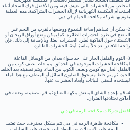
قم بتنظيف السجاد بشكل مستمر باستخدام المكنسة الكهربائية
لتتخلص من الحشرات التي تعيش فيه، ومن الأفضل فرك السجاد أثناء
استخدام المكنسة الكهربائية لإزالة الحشرات المتراكمة. هذه العملية
يقوم بها شركة مكافحة الحمام في دبي.
2- يمكن أن تساهم إضاءة الشموع ووضعها بالقرب من اللحم غير
الناضج في طرد الحشرات الطائرة. كما يمكن وضع أوراق الريحان أو
الكستناء حول الفاكهة لطرد الحشرات أيضًا. وبالإضافة إلى ذلك، فإن
رائحة اللافندر تعد حلاً مناسبًا أيضًا للحشرات الطائرة.
3- الثوم والفلفل الحار على حد سواء يعدان من الوسائل الفاعلة
لمكافحة الحشرات الموجودة في الحدائق. يتم خلط نصف كوب من
الفلفل الحار مع كوبين ونصف الكوب من الماء، ويتم تصفيته بعد الخلط
الجيد، ثم يتم خلط مسحوق الصابون السائل أو المنظف مع هذا الماء
ليستخدم لسقي النباتات وابعاد الحشرات عنها.
4- قم بإعداد الشاي المنعش بنكهة النعناع ثم قم بتصفيته، وضعه في
أماكن تجتاذفها الفئران.
افضل شركات مكافحة الرمه في دبي
مكافحة ظاهرة الرمه في دبي تتم بشكل محترف، حيث تعتمد
الرمه على الاستهلاك من المواد التي تحتوي على اللسليلوز،