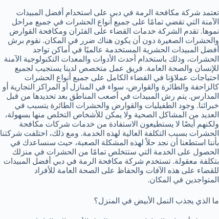
تعتمد شركة مكافحة الرمة في دبي على استخدام أفضل المبيدات
الآمنة التي تقضي تمامًا على جميع أنواع الحشرات في جميع مراحل
نموها. تقدم الشركة خدمات القضاء على الفئران ومكافحة القوارض
والحشرات الصغيرة دون أن يكون هناك ضرر في المكان. نقوم برش
أفضل المبيدات الحشرية المستخدمة عالميًا في أماكن تواجد
الحشرات، وذلك باستخدام أحدث الأدوات والمعدات التكنولوجية الآمنة
للإنسان والصحة العامة. فريق عمل متخصص لدينا يستجيب لجميع
احتياجات عملاؤنا في القضاء الكامل على جميع أنواع الحشرات
كالزاحفة والطائرة والقوارض، سواء في المنازل أو المراكز التجارية أو
المدارس. يتم رش المبيدات في أصعب المناطق بعد تحديدها من قبل
خبرائنا. وجود الطفيليات والقوارض والحشرات الطائرة يتسبب في
العديد من المشاكل الصحية ولا يمكن للأشخاص التخلص منها بسهولة،
ولكنهم أيضًا لا يستطيعون الاستفادة من خدمات شركات مكافحة
الحشرات بسبب التكلفة العالية لهذه الخدمة. ومع ذلك، اختلفت شركتنا
بأننا استطعنا أن نجد حلاً لهذه المشكلة الصعبة، حيث سنساعدك في
الحصول على الخدمة التي ستتخلص تمامًا من الحشرات في منزلك
بتكلفة معقولة. تستخدم شركة مكافحة الرمة في دبي أفضل المبيدات
للقضاء على هذه الآفات والحفاظ على الصحة العامة للأفراد
المتواجدين في المكان.
ما الذي يجذب النمل الأبيض في المنزل؟