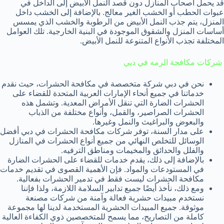
قد يحمل أصحاب المنازل دون قصد النمل الأبيض إلى الداخل في
عبوات الحطب أو الخشب الغير معالج. بالإضافة إلى الخشب داخل
المنزل، يتم جذب النمل الأبيض من الرطوبة والخشب الذي يمسس
أساسات المنزل والشقوق الموجودة في البنية الخارجية. تلك العوامل
المختلفة تجذب الأنواع المتنوعة للنمل الأبيض.
شركات مكافحة الرمه في دبي
نحن في دبي شركة متخصصة في مكافحة الحشرات، حيث نقدم
خدماتنا في جميع أنحاء الإمارات العربية المتحدة للقضاء على
الحشرات الضارة التي تنقل الأمراض المعدية. وتشمل هذه
الحشرات الصراصير، والقمل، وأنواع مختلفة من الذباب
والبعوض والبراغيث والنمل وغيرها.
على مدار السنة، توفر شركات مكافحة الحشرات في دبي أفضل
الوسائل للتخلص النهائي من جميع أنواع الحشرات في المنازل
والفلل والحدائق والمخيمات ومناطق الترفيه.
بالإضافة إلى ذلك، يقدم خدمات للقضاء على الحشرات الضارة
في المستودعات والمواد. فإن الأهمية القصوى في تقديم خدمات
مكافحة الحشرات ليست فقط في تدمير الحشرات بفعالية.
ومع ذلك، نأخذ أيضًا جميع تدابير السلامة اللازمة، ولذا فإننا
نستخدم مبيدات حشرية فعالة وآمنة من شركات مصنعة
موثوقة. جميع المبيدات الحشرية المستخدمة لدينا لها مجموعة
كاملة من التصاريح، مما يسمح للمتخصصين ذوي الكفاءة العالية