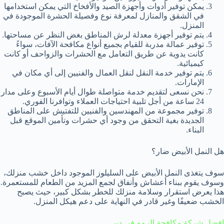
يمكن توفير أدوات وأجهزة الصيد والأفخاخ التي يمكن استخدامها
في الشقق والمنازل لمعرفة نوع وفصيلة الحشرة الموجودة في
المنزل.
يتم توفير أجهزة معدلة لرش المناطق بغض النظر عن مساحتها.
توفير عمالة مدربة للقيام بجميع أنواع مكافحة الآفات، سواءً
كانت يدوية عن طريق التعامل مع الحشرات والزواحف أو كانت
كيميائية.
يتم توفير خدمة النقل لنقل العمال والفنيين إلى أي مكان في
الإمارات.
نحن نسعى لتقديم خدمة متواصلة طوال أيام الأسبوع وعلى مدار
24 ساعة من أجل تلبية احتياجات العملاء وتوافرنا الفوري.
توفير مجموعة من المهندسين والفنيين للتفتيش على المناطق
الجديدة بغية التحقق من وجود أي حشرات وتأمين الموقع قبل
البناء.
هل النمل الأبيض ضار؟
سوف يتغذى النمل الأبيض على السليلوز الموجود داخل خشب منزلك،
وسوف يقوم ببناء أعشاش وأنفاق لجمع المزيد من الطعام للمستعمرة.
هذا يعرض استقرار وسلامة منزلك للخطر بشكل كبير، حيث يصبح
الخشب ضعيفًا وغير قادر في النهاية على دعم هيكل المنزل.
افضل شركة مكافحة الرمه في دبي