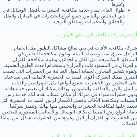
وغيرها.
طوال العام، تقدم خدمة مكافحة الحشرات بأفضل الوسائل في
دبي للتخلص نهائياً من جميع أنواع الحشرات في المنازل والفلل
والحدائق والمخيمات ومناطق الترفيه.
أرخص شركة مكافحة الرمة في الإمارات
شركة مكافحة الأفات في دبي تعالج مشاكل الطيور مثل الحمام
الزاجل بطرق آمنة وصديقة للبيئة. وتقوم بمكافحة الثعابين في
المناطق المكشوفة مثل الفلل والحدائق، وتقوم بمكافحة الفئران
والجرذان في المستودعات والمزارع باستخدام أحدث الطرق العلمية.
وتقوم بتبخير المخازن لحماية المواد الغذائية من الحشرات التي تسبب
الضرر. تمتلك الشركة أقوى المبيدات الحشرية الألمانية التي تساعدك
على التخلص من الحشرات بجميع أنواعها مثل الصراصير والذباب
والنمل والبق والعناكب والناموس. وبذلك يمكنك أن تعيش حياة هادئة
بدون حشرات سواء في منزلك أو مكان عملك. نقدم لكم خدمة رش
المبيدات ومكافحة الأفات بأفضل الأسعار لرش المبيدات الحشرية التي
نعتمد عليها لمكافحة الحشرات والتخلص منها نهائيًا. وتتميز شركتنا
بأمان أنواع رش المبيدات بكافة الوسائل والأساليب المتطورة للتخلص
من الحشرات أو الفئران أو البق وغيرها من الحشرات بشكل آمن تمامًا
للعملاء.
ما هي أفضل طريقة للتخلص من النمل الأبيض