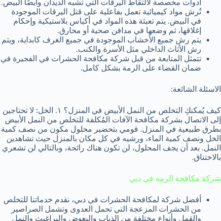
أدوات مخصصة لالتقاط اليرقات التي تشبه الديدان وأيضًا البيض.
تُرش مواد كيميائية تعمل بفاعلية على قتل اليرقات الموجودة
في البيض. يتم تعبئة هذه المواد في أكياس بلاستيكية وإحكام
إغلاقها، ثم وضعها في مدافن صحية أو محارق.
يتم رش جميع الأخشاب الموجودة في جميع الغرف كابداية، ويتم
رش الأثاث الداخلي مثل الأسرة والكنب.
تتمثل المتابعة من قبل شركة مكافحة الحشرات في الفجيرة في
ضمان القضاء على الرمة بشكل كامل.
الاسئلة الشائعة:
كيف يُمكنكِ التخلص من النمل الأبيض في المنزل؟ ١. الخل: لا تحتاجين
إلى الاتصال بشركة مكافحة الآفات المُكلفة للتخلص من النمل الأبيض
بطرق طبيعية في المنزل. قومي بتحضير محلول مكون من نصف كمية
الخل ونصف كمية الماء، ورشيه في كل مكان بالمنزل حيث تشاهدين
النمل. بعد أن يجف المحلول، لن تكون هناك رائحة، وبالتالي لن تشعري
بالاختناق.
شركة مكافحة الرمه في دبي
أفضل شركة لمكافحة الحشرات في دبي، نقدم خدماتنا للتخلص
من الحشرات المزعجة التي تحمل العدوى وتشمل الصراصير
والقمل وأنواع مختلفة من الذباب والبعوض والبراغيث والنمل