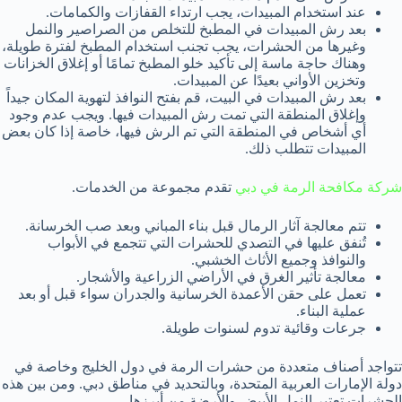
عند استخدام المبيدات، يجب ارتداء القفازات والكمامات.
بعد رش المبيدات في المطبخ للتخلص من الصراصير والنمل
وغيرها من الحشرات، يجب تجنب استخدام المطبخ لفترة طويلة،
وهناك حاجة ماسة إلى تأكيد خلو المطبخ تمامًا أو إغلاق الخزانات
وتخزين الأواني بعيدًا عن المبيدات.
بعد رش المبيدات في البيت، قم بفتح النوافذ لتهوية المكان جيداً
وإغلاق المنطقة التي تمت رش المبيدات فيها. ويجب عدم وجود
أي أشخاص في المنطقة التي تم الرش فيها، خاصة إذا كان بعض
المبيدات تتطلب ذلك.
شركة مكافحة الرمة في دبي
تقدم مجموعة من الخدمات.
تتم معالجة آثار الرمال قبل بناء المباني وبعد صب الخرسانة.
تُنفق عليها في التصدي للحشرات التي تتجمع في الأبواب
والنوافذ وجميع الأثاث الخشبي.
معالجة تأثير الغرق في الأراضي الزراعية والأشجار.
تعمل على حقن الأعمدة الخرسانية والجدران سواء قبل أو بعد
عملية البناء.
جرعات وقائية تدوم لسنوات طويلة.
تتواجد أصناف متعددة من حشرات الرمة في دول الخليج وخاصة في
دولة الإمارات العربية المتحدة، وبالتحديد في مناطق دبي. ومن بين هذه
الحشرات تعتبر النمل الأبيض والأرضة من أبرزها.