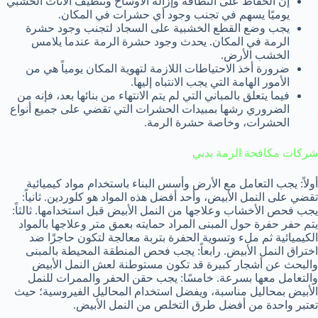
إن الحفاظ على النظافة وإزالة الأوساخ وتنظيف الأثاث الخشبي
يوميًا يسهم في تجنب وجود أي حشرات في المكان.
يجب وضع القطع الخشبية على السجاد لتجنب وجود حشرة
الرمة في المكان. يحدث وجود حشرة الرمة عندما يلامس
الخشب الأرض.
ضرورة أخذ الاحتياطات اللازمة لتهوية المكان يومياً هي من
الأمور الهامة التي يجب الانتباه إليها.
فيما يتعلق بالمباني التي لم يتم الانتهاء من بنائها بعد، فإنه من
الضروري رشها بمبيدات الحشرات التي تقضي على جميع أنواع
الحشرات، وخاصة حشرة الرمة.
شركات مكافحة الرمة بدبي
أولاً: يجب التعامل مع الأرض وأسس البناء باستخدام مواد كيميائية
تقضي على النمل الأبيض، وأحد أفضل هذه المواد هو كلوردين. ثانياً:
يجب فحص الأخشاب وعلاجها من النمل الأبيض قبل استخدامها. ثالثاً:
يتم حفر حفرة حول المبنى المراد حمايته بعمق متر وعلاجها بالمواد
الكيميائية ثم ملء وتسوية الحفرة بتربة معالجة لتكون حاجزًا ضد
اختراق النمل الأبيض. رابعاً: يجب فحص المنطقة المحيطة بالمبنى
والبحث عن أشجار كبيرة قد تكون مستوطنة لعش النمل الأبيض
والتعامل معها بسرعة. خامسًا: يجب حقن الحفر والممرات للنمل
الأبيض بمحاليل مناسبة، ويفضل استخدام المحاليل الفيروسية؛ حيث
تعتبر واحدة من أفضل طرق التخلص من النمل الأبيض.