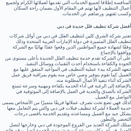
المنافسة إطلاقاً لجميع الخدمات التي تقدمها لعملائها الكرام ولجميع
أعمال التنظيف لأنها تهتم في المقام الأول بضمان راحة السكان
وكسب ثقتهم. ورضاهم عن الخدمات.
أفضل شركة تنظيف فلل جديدة فى دبي
تعتبر شركة الشرق كلين لتنظيف الفلل في دبي من أوائل شركات
تنظيف الفلل المتميزة في دولة الإمارات العربية المتحدة وذلك
وفقًا لشهادة جميع المواطنين الذين وقعوا عقدًا نهائيًا مع الشركة
ووافقوا بالإجماع
على أن الشركة تقدم خدمة تنظيف الفلل الجديدة بأعلى مستوى من
الجودة والكفاءة باستخدام أحدث التقنيات ووسائل التنفيذ.
تتعهد الشركة ببدء عملية التنظيف في المواعيد المتفق عليها مع
العميل كما تقوم بتوفير وصي خاص منه يقوم بمراقبة فريق عمل
الشركة أثناء تنفيذ الأعمال المطلوبة منه.
بالإضافة إلى الرغبة في أداء الخدمة بكفاءة ومهنية وسرعة تتمتع
الشركة بالصدق والجدية في العمل بالإضافة إلى الموثوقية في
التواصل مع العميل.
لذلك فهي تضع تحت تصرف عملائها فريقًا متميزًا من الأشخاص يسمى
خدمة العملاء لشركة تنظيف فيلات في دبي والتي يتم التعامل معها
بشكل جيد مع العميل ومساعدته وتقديم الخدمة بأقصى درجات
التحضر والتطور.
تمتلك الشركة العديد من الفروع الموجودة في دبي وخارجها لتصل
للعميل في أي مكان بسرعة كبيرة وتزويده بالخدمة اتصل برقم هاتف