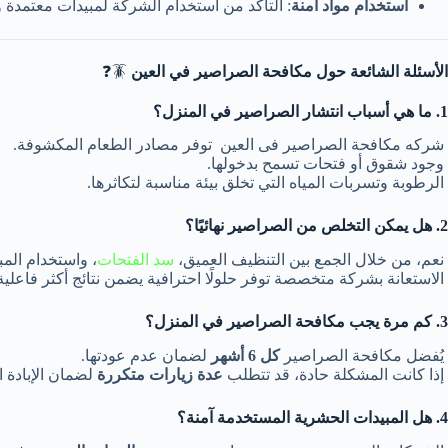
استخدام مواد آمنة
: التأكد من استخدام الشركة لمبيدات معتمدة و
الأسئلة الشائعة حول مكافحة الصراصير في العين
🪳❓
1. ما هي أسباب انتشار الصراصير في المنزل؟
شركه مكافحة الصراصير فى العين توفر مصادر الطعام المكشوفة.
وجود شقوق أو فتحات تسمح بدخولها.
الرطوبة وتسربات المياه التي تخلق بيئة مناسبة لتكاثرها.
2. هل يمكن التخلص من الصراصير نهائيًا؟
نعم، من خلال الجمع بين التنظيف العميق،
سد الفتحات
، واستخدام المب
الاستعانة بشركة متخصصة توفر حلولًا احترافية يضمن نتائج أكثر فاعلية
3. كم مرة يجب مكافحة الصراصير في المنزل؟
يُفضل مكافحة الصراصير
كل 6 أشهر
لضمان عدم عودتها.
إذا كانت المشكلة حادة، قد تتطلب
عدة زيارات متكررة
لضمان الإبادة ال
4. هل المبيدات الحشرية المستخدمة آمنة؟