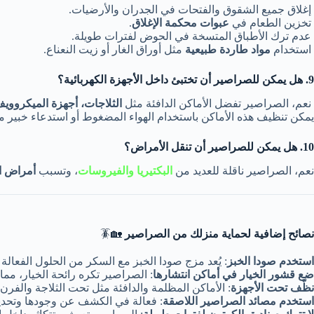
إغلاق جميع الشقوق والفتحات في الجدران والأرضيات.
تخزين الطعام في
عبوات محكمة الإغلاق
.
عدم ترك الأطباق المتسخة في الحوض لفترات طويلة.
استخدام
مواد طاردة طبيعية
مثل أوراق الغار أو زيت النعناع.
9. هل يمكن للصراصير أن تختبئ داخل الأجهزة الكهربائية؟
نعم، الصراصير تفضل الأماكن الدافئة مثل
الثلاجات، أجهزة الميكروويف
يمكن تنظيف هذه الأماكن باستخدام الهواء المضغوط أو استدعاء خبير م
10. هل يمكن للصراصير أن تنقل الأمراض؟
نعم، الصراصير ناقلة للعديد من
البكتيريا والفيروسات
، وتسبب
أمراض ا
نصائح إضافية لحماية منزلك من الصراصير
🏡🪳
استخدم صودا الخبز
: يُعد مزج صودا الخبز مع السكر من الحلول الفعالة
ضع قشور الخيار في أماكن انتشارها
: الصراصير تكره رائحة الخيار، مم
نظّف تحت الأجهزة
: الأماكن المظلمة والدافئة مثل تحت الثلاجة والفرن ت
استخدم مصائد الصراصير اللاصقة
: فعالة في الكشف عن وجودها وتحديد