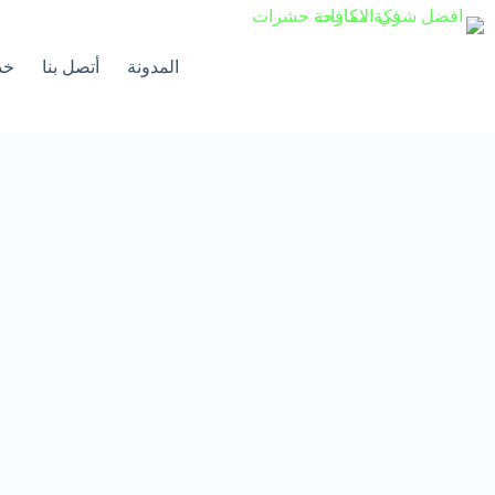
لتجاوز
لى
لمحتوى
المدونة
أتصل بنا
خد