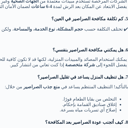
الشركات المرخصة تستخدم مبيدات معتمدة من
الجهات الصحية
وغير ض
يفضل الابتعاد عن المكان بعد الرش لمدة
4-6 ساعات
لضمان الأمان التا
5. كم تكلفة مكافحة الصراصير في العين؟
✔️ تختلف التكلفة حسب
حجم المشكلة، نوع الخدمة، والمساحة
، ولكن 
6. هل يمكنني مكافحة الصراصير بنفسي؟
يمكنك استخدام المصائد والمبيدات المنزلية، لكنها قد لا تكون كافية للح
يفضل اللجوء إلى
شركة متخصصة
إذا كنت تعاني من انتشار كبير.
7. هل تنظيف المنزل يساعد في تقليل الصراصير؟
بالتأكيد! التنظيف المنتظم يساعد في
منع جذب الصراصير
من خلال:
التخلص من بقايا الطعام فورًا.
إغلاق صناديق القمامة بإحكام.
إصلاح أي تسربات مياه بسرعة.
8. كيف أتجنب عودة الصراصير بعد المكافحة؟