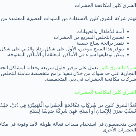
الشرق كلين لمكافحة الحشرات
تهتم شركة الشرق كلين بالاستفادة من المبيدات العضوية المعتمدة من قبل
آمنة للأطفال والحيوانات
تضمن التخلص السريع من الحشرات
تتميز برائحة نعناع خفيفة
يتوفر هذا المنتج بنوعين، الأول على شكل رذاذ والثاني على شك
يمكن توظيفها سواء في الأماكن المغلقة أو الأماكن المفتوحة.
شركة الشرق كلين
تعمل على توفير حلول سريعة وفعالة لمشاكل الحشرا
التجارية على حد سواء، من خلال تنفيذ برامج متخصصة شاملة للتخلص م
شركات مكافحة الحشرات في دبي المتخصصة.
الشرق كلين لمكافحة الحشرات
تُعَدُّ الشرق كلين من شُرَكَاتِ مَكَافَحَةِ الْحَشَرَاتِ الْمُتَمِيِّزَةِ فِي دُبَيَّ، حَيْثُ تُوَفِّرُ خ
تُسَبِّبُ ضَرَرًا لِلْإِنْسَانِ أَوِ الْبِيئَةِ، فَهِيَ شَرِكَةٌ صَدِيقَةٌ لِلْبَيْئَةِ.
نحن متخصصون في استخدام مبيدات فعالة طويلة الأمد وقوية في مكاف
الحشرات الأخرى.