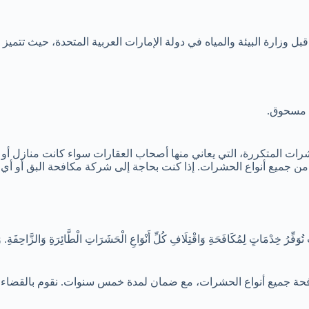
 وزارة البيئة والمياه في دولة الإمارات العربية المتحدة، حيث تتميز 
ل مسحوق.
ت المتكررة، التي يعاني منها أصحاب العقارات سواء كانت منازل أو 
ن جميع أنواع الحشرات. إذا كنت بحاجة إلى شركة مكافحة البق أو أي
ِدْمَاتٍ لِمُكَافَحَةِ وَاقْتِلَافِ كُلِّ أَنْوَاعِ الْحَشَرَاتِ الْطَّائِرَةِ وَالزَّاحِفَةِ. وَتُمَيِّ
حة جميع أنواع الحشرات، مع ضمان لمدة خمس سنوات. نقوم بالقضاء 