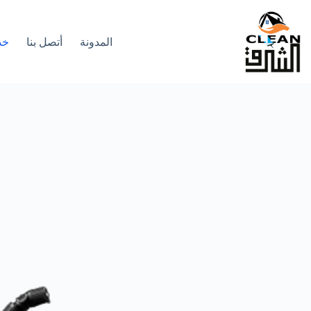
لتجاوز
لى
لمحتوى
المدونة
أتصل بنا
خد