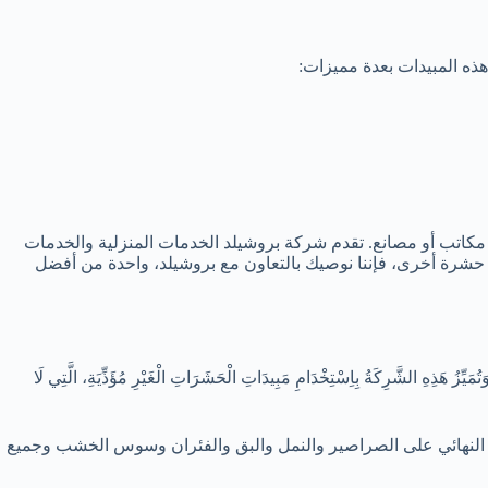
هذه المبيدات بعدة مميزات:
مكاتب أو مصانع. تقدم شركة بروشيلد الخدمات المنزلية والخدمات
 حشرة أخرى، فإننا نوصيك بالتعاون مع بروشيلد، واحدة من أفضل
زُ هَذِهِ الشَّرِكَةُ بِاِسْتِخْدَامِ مَبِيدَاتِ الْحَشَرَاتِ الْغَيْرِ مُؤَذِّيَةِ، الَّتِي لَا
النهائي على الصراصير والنمل والبق والفئران وسوس الخشب وجميع