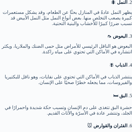
2.
النمل
🐜
يظهر النمل عادةً في المنازل بحثًا عن الطعام، وقد يشكل مستعمرات
كبيرة يصعب التخلص منها. بعض أنواع النمل مثل النمل الأبيض قد
تسبب ضررًا كبيرًا للأخشاب والبنية التحتية.
3.
البعوض
🦟
البعوض هو الناقل الرئيسي للأمراض مثل حمى الضنك والملاريا، ويكثر
انتشاره في الأماكن التي تحتوي على مياه راكدة.
4.
الذباب
🪰
ينتشر الذباب في الأماكن التي تحتوي على نفايات، وهو ناقل للبكتيريا
والفيروسات، مما يجعله خطرًا صحيًا على الإنسان.
5.
البق
🛏️
حشرة البق تتغذى على دم الإنسان وتسبب حكة شديدة واحمرارًا في
الجلد، وتنتشر عادة في الأسرّة والأثاث القديم.
6.
الفئران والقوارض
🐭