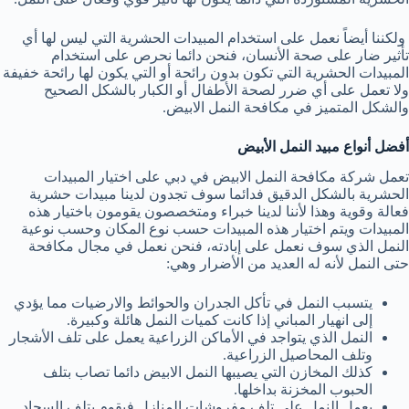
ولكننا أيضاً نعمل على استخدام المبيدات الحشرية التي ليس لها أي
تأثير ضار على صحة الأنسان، فنحن دائما نحرص على استخدام
المبيدات الحشرية التي تكون بدون رائحة أو التي يكون لها رائحة خفيفة
ولا تعمل على أي ضرر لصحة الأطفال أو الكبار بالشكل الصحيح
والشكل المتميز في مكافحة النمل الابيض.
أفضل أنواع مبيد النمل الأبيض
تعمل شركة مكافحة النمل الابيض في دبي على اختيار المبيدات
الحشرية بالشكل الدقيق فدائما سوف تجدون لدينا مبيدات حشرية
فعالة وقوية وهذا لأننا لدينا خبراء ومتخصصون يقومون باختيار هذه
المبيدات ويتم اختيار هذه المبيدات حسب نوع المكان وحسب نوعية
النمل الذي سوف نعمل على إبادته، فنحن نعمل في مجال مكافحة
حتى النمل لأنه له العديد من الأضرار وهي:
يتسبب النمل في تأكل الجدران والحوائط والارضيات مما يؤدي
إلى انهيار المباني إذا كانت كميات النمل هائلة وكبيرة.
النمل الذي يتواجد في الأماكن الزراعية يعمل على تلف الأشجار
وتلف المحاصيل الزراعية.
كذلك المخازن التي يصيبها النمل الابيض دائما تصاب بتلف
الحبوب المخزنة بداخلها.
يعمل النمل على تلف مفروشات المنازل فيقوم بتلف السجاد