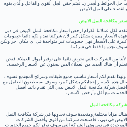
بداخل الحوائط والجدران، فيتم حقن الجل القوي والفاعل والذي يقوم
بالقضاء على النمل الابيض.
سعر مكافحة النمل الابيض
نقدم لكل عملائنا الكرام ارخص اسعار مكافحة النمل الابيض في دبي
فهذه الأسعار مميزة بشكل كبير لأن شركتنا تقدم لكم دائما خصومات
كبيرة على الأسعار فهي خصومات غير متواجدة في أي مكان أخر ولكن
سوف تجدونها فقط في شركتنا.
لأننا من الشركات التي تحرض دائما على توفير أموال العملاء. فنحن
نعلم أن هناك العديد من العملاء الذين يبحثون عن الأسعار الرخيصة.
ولهذا نقدم لكم أسعار تناسب جميع طبقات وشرائح المجتمع فسوف
تنال هذه الأسعار إعجابكم بشكل كبير، وسوف تستطيعون التعامل مع
افضل شركة مكافحة النمل الابيض بدبي التي تقدم دائما أفضل
الخدمات مع أقل وأرخص الأسعار.
شركة مكافحة النمل
هناك مزايا مختلفة ومتعددة سوف تجدونها في شركة مكافحة النمل
الابيض في دبي ، فأصبحت شركتنا من أقوى وأفضل الشركات
الموجودة في دبي وهي الشركة التي سوف توفر لكم جميع الخدمات