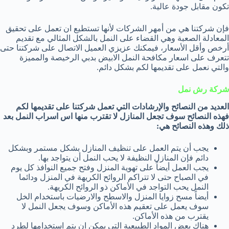
تكون مقابل جودة عالية.
فإن شركتنا هي من أمهر الشركات لأنها تستطيع ان تعمل على تحقيق
المعادلة الصعبة وهي القضاء على النمل بالشكل المثالي مع تقديم
أرخص وأقل الأسعار، فيمكنك عزيزي العميل الاتصال على شركتنا حتى
تتعرف على اسعار مكافحة النمل الابيض بدبي الرخيصة والمميزة
والتي نعمل على تقديمها لكم بشكل دائم.
شركة رش نمل
العديد من النصائح والإرشادات التي تعمل شركتنا على تقديمها لكم
فهذه النصائح سوف تجعل المنازل لا تقترب منها اس اسراب النمل بعد
ذلك وهذه النصائح هي:
يجب أن يتم العمل على تنظيف المنازل بشكل مستمر وبشكل
دائم فإن المنازل النظيفة لا يحب النمل أن يتواجد بها.
يجب العمل أيضاً على تهوية المنزل وفتح جميع النوافذ كل يوم
في الصباح حتى لا تتراكم الروائح الكريهة في المنزل ودائما
النمل يحب التواجد في الأماكن ذو الروائح الكريهة.
أيضاً مسح زوايا المنزل والاسطح والارضيات باستخدام الخل
سوف يعمل على تعقيم هذه الأماكن وسوف يجعل النمل لا
يقترب من هذه الأماكن.
هناك بعض المواد الطبيعية التي يمكن ان يتم استخدامها لطرد