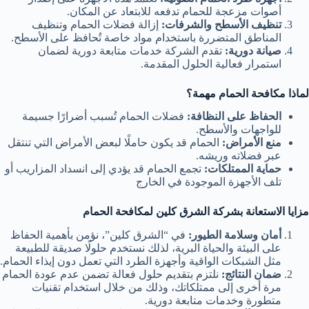
أصوات مزعجة للحمام تدفعه للابتعاد عن المكان.
تنظيف الأسطح والشرفات:
إزالة فضلات الحمام وتنظيف
المناطق المتضررة باستخدام مواد خاصة تُحافظ على الأسطح.
صيانة دورية:
تقدم الشركة خدمات متابعة دورية لضمان
استمرار فعالية الحلول المقدمة.
لماذا مكافحة الحمام مهمة؟
الحفاظ على النظافة:
فضلات الحمام تُسبب أضرارًا جسيمة
للواجهات والأسطح.
منع الأمراض:
الحمام قد يكون حاملًا لبعض الأمراض التي تنتقل
عبر فضلاته وريشه.
حماية الممتلكات:
تجمع الحمام قد يؤدي إلى انسداد المزاريب أو
تلف الأجهزة الموجودة في الخارج
مزايا الاستعانة بشركة الشرق كلين لمكافحة الحمام
أمان وسلامة الطيور:
في “الشرق كلين”، نؤمن بأهمية الحفاظ
على البيئة والحياة البرية، لذلك نستخدم حلولًا صديقة للطبيعة
مثل الشبكات الواقية وأجهزة الطرد التي تعمل دون إيذاء الحمام.
ضمان النتائج:
نلتزم بتقديم حلول فعالة تضمن عدم عودة الحمام
مرة أخرى إلى ممتلكاتك، وذلك من خلال استخدام تقنيات
متطورة وخدمات متابعة دورية.