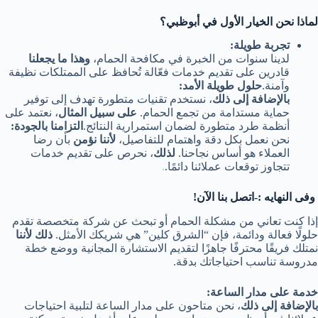
لماذا نحن الخيار الأول في أبوظبي؟
تجربة طويلة:
لدينا سنوات من الخبرة في مكافحة الحمام،
وهذا ما يجعلنا
قادرين على تقديم خدمات فعّالة تُحافظ على الممتلكات نظيفة
وآمنة.
حلول طويلة الأمد:
بالإضافة إلى ذلك
، نستخدم تقنيات متطورة تهدف إلى توفير
حماية مستدامة من تجمع الحمام.
على سبيل المثال
، نعتمد على
أنظمة طرد متطورة لضمان استمرارية النتائج.
التزامنا بالجودة:
نحن نعمل بكل دقة واهتمام للتفاصيل،
لأننا نؤمن
بأن رضا
العملاء هو أساس نجاحنا.
لذلك
، نحرص على تقديم خدمات
تتجاوز توقعات عملائنا دائمًا.
.
وفى النهايه :-اتصل بنا الآن!
إذا كنت تعاني من مشكلة الحمام أو تبحث عن شركة متخصصة تقدم
حلولًا فعالة ودائمة، فإن “الشرق كلين” هي شريكك الأمثل.
ذلك لأننا
نمتلك فريقًا محترفًا جاهزًا لتقديم الاستشارة المجانية ووضع خطة
مدروسة تناسب احتياجاتك بدقة.
خدمة على مدار الساعة:
بالإضافة إلى ذلك
، نحن متاحون على مدار الساعة لتلبية احتياجات