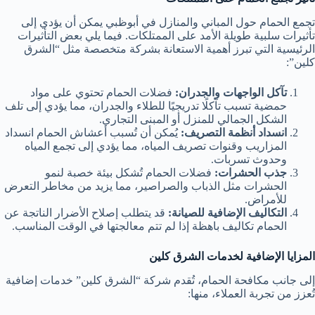
تجمع الحمام حول المباني والمنازل في أبوظبي يمكن أن يؤدي إلى
تأثيرات سلبية طويلة الأمد على الممتلكات. فيما يلي بعض التأثيرات
الرئيسية التي تبرز أهمية الاستعانة بشركة متخصصة مثل “الشرق
كلين”:
تآكل الواجهات والجدران:
فضلات الحمام تحتوي على مواد
حمضية تسبب تآكلًا تدريجيًا للطلاء والجدران، مما يؤدي إلى تلف
الشكل الجمالي للمنزل أو المبنى التجاري.
انسداد أنظمة التصريف:
يُمكن أن تُسبب أعشاش الحمام انسداد
المزاريب وقنوات تصريف المياه، مما يؤدي إلى تجمع المياه
وحدوث تسربات.
جذب الحشرات:
فضلات الحمام تُشكل بيئة خصبة لنمو
الحشرات مثل الذباب والصراصير، مما يزيد من مخاطر التعرض
للأمراض.
التكاليف الإضافية للصيانة:
قد يتطلب إصلاح الأضرار الناتجة عن
الحمام تكاليف باهظة إذا لم تتم معالجتها في الوقت المناسب.
المزايا الإضافية لخدمات الشرق كلين
إلى جانب مكافحة الحمام، تُقدم شركة “الشرق كلين” خدمات إضافية
تُعزز من تجربة العملاء، منها: