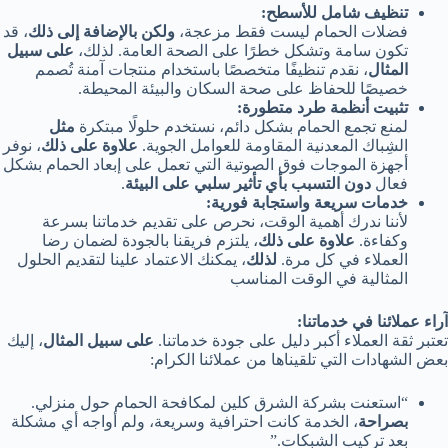
تنظيف شامل للأسطح:
فضلات الحمام ليست فقط مزعجة،
ولكن بالإضافة إلى ذلك
، قد
تكون سامة وتشكل خطرًا على الصحة العامة. لذلك،
على سبيل
المثال
، نقدم تنظيفًا متخصصًا باستخدام منتجات آمنة تُصمم
خصيصًا للحفاظ على صحة السكان والبيئة المحيطة.
تثبيت أنظمة طرد متطورة:
لمنع تجمع الحمام بشكل دائم، نستخدم حلولًا مبتكرة
مثل
الشِباك المعدنية المقاومة للعوامل الجوية.
علاوة على ذلك
، نوفر
أجهزة الموجات فوق الصوتية التي تعمل على إبعاد الحمام بشكل
فعال
دون التسبب بأي تأثير سلبي على البيئة
.
خدمات سريعة واستجابة فورية:
لأننا ندرك أهمية الوقت، نحرص على تقديم خدماتنا بسرعة
وكفاءة.
علاوة على ذلك
، يلتزم فريقنا بالجودة لضمان رضا
العملاء في كل مرة.
لذلك
، يمكنك الاعتماد علينا لتقديم الحلول
المثالية في الوقت المناسب
آراء عملائنا في خدماتنا:
تعتبر ثقة العملاء أكبر دليل على جودة خدماتنا.
على سبيل المثال
، إليك
بعض الشهادات التي تلقيناها من عملائنا الكرام:
“استعنت بشركة الشرق كلين لمكافحة الحمام حول منزلي.
بصراحة
، الخدمة كانت احترافية وسريعة، ولم أواجه أي مشكلة
بعد تركيب الشبكات.”