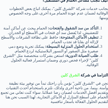
كيف تتجنب مشاكل الحمام في المستقبل؟
بجانب خدمات شركة “الشرق كلين”، يمكنك اتباع بعض الخطوات
الوقائية لضمان عدم عودة الحمام مرة أخرى،على وجه الخصوص
ومنها:
التأكد من سد الشقوق والفتحات:
الحمام يبحث عن أماكن آمنة
للتعشيش، لذا يُفضل سد أي فتحات في الأسطح أو الجدران.
تنظيف الأماكن المفتوحة:
حافظ على نظافة الشرفات والأسطح
لإزالة أي بقايا قد تجذب الحمام.
استخدام الحلول المنزلية البسيطة:
يمكنك تجربة وضع دمى
صغيرة مثل الصقور أو النسور البلاستيكية لردع الحمام.
طلب الصيانة الدورية:
استعن بشركات متخصصة مثل “الشرق
كلين” لإجراء فحص دوري وضمان استمرار فعالية الحلول
الوقائية.
التزامنا في شركة
الشرق كلين
نحن في “الشرق كلين” نؤمن بأن راحتك تبدأ من توفير بيئة نظيفة
وآمنة. بينما، من ناحية أخرى ولذلك، نلتزم باستخدام أحدث التقنيات
وتقديم أفضل الخدمات لضمان رضا عملائنا. سواء كنت تعاني من تجمع
الحمام على أسطح المنازل أو الأماكن التجارية، لهذا السبب نحن هنا
لتقديم الحلول الفعالة بأسعار تنافسية