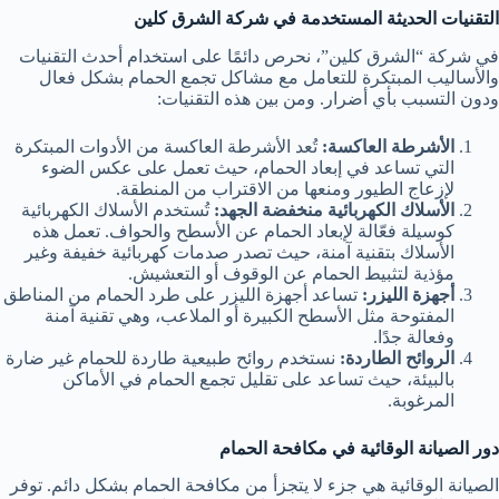
التقنيات الحديثة المستخدمة في شركة الشرق كلين
في شركة “الشرق كلين”، نحرص دائمًا على استخدام أحدث التقنيات
والأساليب المبتكرة للتعامل مع مشاكل تجمع الحمام بشكل فعال
ودون التسبب بأي أضرار. ومن بين هذه التقنيات:
الأشرطة العاكسة:
تُعد الأشرطة العاكسة من الأدوات المبتكرة
التي تساعد في إبعاد الحمام، حيث تعمل على عكس الضوء
لإزعاج الطيور ومنعها من الاقتراب من المنطقة.
الأسلاك الكهربائية منخفضة الجهد:
تُستخدم الأسلاك الكهربائية
كوسيلة فعّالة لإبعاد الحمام عن الأسطح والحواف. تعمل هذه
الأسلاك بتقنية آمنة، حيث تصدر صدمات كهربائية خفيفة وغير
مؤذية لتثبيط الحمام عن الوقوف أو التعشيش.
أجهزة الليزر:
تساعد أجهزة الليزر على طرد الحمام من المناطق
المفتوحة مثل الأسطح الكبيرة أو الملاعب، وهي تقنية آمنة
وفعالة جدًا.
الروائح الطاردة:
نستخدم روائح طبيعية طاردة للحمام غير ضارة
بالبيئة، حيث تساعد على تقليل تجمع الحمام في الأماكن
المرغوبة.
دور الصيانة الوقائية في مكافحة الحمام
الصيانة الوقائية هي جزء لا يتجزأ من مكافحة الحمام بشكل دائم. توفر