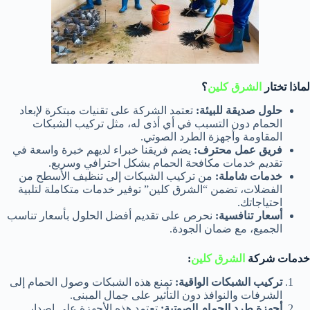
لماذا تختار
الشرق كلين
؟
حلول صديقة للبيئة:
تعتمد الشركة على تقنيات مبتكرة لإبعاد
الحمام دون التسبب في أي أذى له، مثل تركيب الشبكات
المقاومة وأجهزة الطرد الصوتي.
فريق عمل محترف:
يضم فريقنا خبراء لديهم خبرة واسعة في
تقديم خدمات مكافحة الحمام بشكل احترافي وسريع.
خدمات شاملة:
من تركيب الشبكات إلى تنظيف الأسطح من
الفضلات، تضمن “الشرق كلين” توفير خدمات متكاملة لتلبية
احتياجاتك.
أسعار تنافسية:
نحرص على تقديم أفضل الحلول بأسعار تناسب
الجميع، مع ضمان الجودة.
خدمات شركة
الشرق كلين
:
تركيب الشبكات الواقية:
تمنع هذه الشبكات وصول الحمام إلى
الشرفات والنوافذ دون التأثير على جمال المبنى.
أجهزة طرد الحمام الصوتية:
تعتمد هذه الأجهزة على إصدار