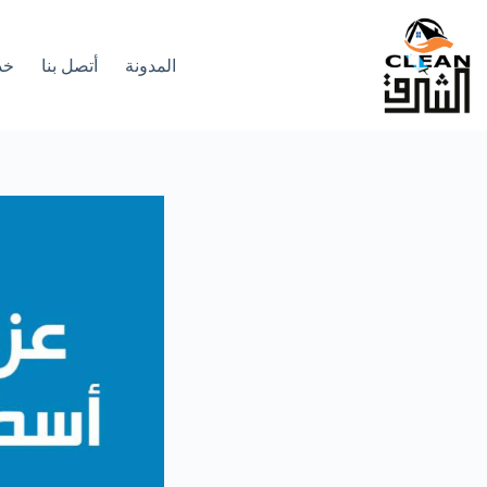
لتجاوز
لى
لمحتوى
المدونة
أتصل بنا
خد