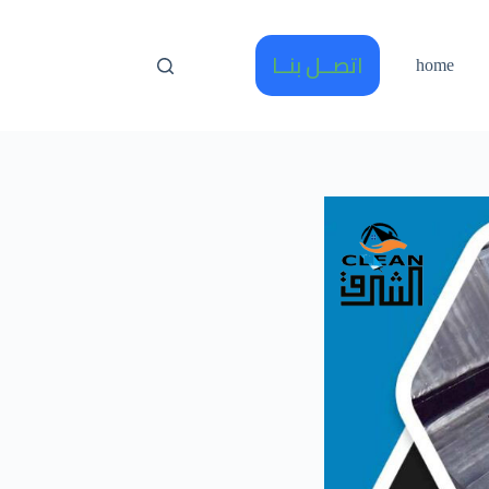
اتصــل بنــا
home