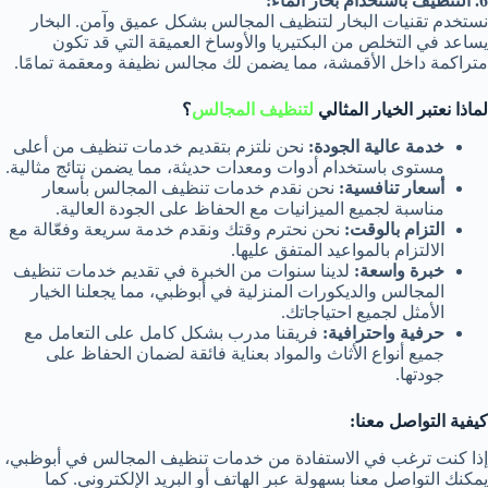
6. التنظيف باستخدام بخار الماء:
نستخدم تقنيات البخار لتنظيف المجالس بشكل عميق وآمن. البخار
يساعد في التخلص من البكتيريا والأوساخ العميقة التي قد تكون
متراكمة داخل الأقمشة، مما يضمن لك مجالس نظيفة ومعقمة تمامًا.
لماذا نعتبر الخيار المثالي
لتنظيف المجالس
؟
خدمة عالية الجودة:
نحن نلتزم بتقديم خدمات تنظيف من أعلى
مستوى باستخدام أدوات ومعدات حديثة، مما يضمن نتائج مثالية.
أسعار تنافسية:
نحن نقدم خدمات تنظيف المجالس بأسعار
مناسبة لجميع الميزانيات مع الحفاظ على الجودة العالية.
التزام بالوقت:
نحن نحترم وقتك ونقدم خدمة سريعة وفعّالة مع
الالتزام بالمواعيد المتفق عليها.
خبرة واسعة:
لدينا سنوات من الخبرة في تقديم خدمات تنظيف
المجالس والديكورات المنزلية في أبوظبي، مما يجعلنا الخيار
الأمثل لجميع احتياجاتك.
حرفية واحترافية:
فريقنا مدرب بشكل كامل على التعامل مع
جميع أنواع الأثاث والمواد بعناية فائقة لضمان الحفاظ على
جودتها.
كيفية التواصل معنا:
إذا كنت ترغب في الاستفادة من خدمات تنظيف المجالس في أبوظبي،
يمكنك التواصل معنا بسهولة عبر الهاتف أو البريد الإلكتروني. كما