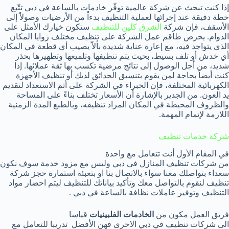
إذا كنت تبحث عن شركة عالمية توفّر خادمات بالساعة في دبي تتّبع
خطة دقيقة عند إجرائها لعملية التنظيف بدءاً من الأرضيات وصولاً إلى
الأسقف، فإن شركة
الشرق كلين للتنظيف
ستكون خيارك الأمثل على
الدوام. يحرص طاقم عمل الشركة على تنظيف مختلف زوايا المكان
الذي يتواجد فيه، مع إعارة عناية شديدة بألاّ يصيب أي قطعة في المكان
أي خدش أو تلف بسيط، بحيث يتم تنظيفها وتلميعها وتطهيرها بحذر
شديد، من أجل الوصول إلى نتائج مرضية تكسب بها ثقة عملائها. إذا
كنت أيضاً بحاجة لمن يقوم بتنسيق الحدائق لديك أو تنظيف الأجهزة
الكهربائية المختلفة، فإن الخبراء في الشركة على أتم الاستعداد لتقديم
يد العون. من الجدير بالإشارة أن الأسعار تختلف بناءً على المساحة
والظروف المحيطة في المكان المراد تنظيفه، وبالطبع المدة الزمنية
اللازمة لإتمام المهمة.
شركة خدمات تنظيف
في المقام الأول أنت تتعامل مع واحدة
من شركات تنظيف المنازل في دبي وليس مع مزود خدمة سوف نكون
سعداء بتواصلك معنا سواء بالاتصال بنا او بتعبئة استمارة حجز شركة
تنظيف لنقوم بالتواصل معك وتأكيد بياناتك للتنظيف ليتم احضار مواد
التنظيف وتوفير عاملات نظافة بالساعة في دبي .
فريق العمل مكون من
الخادمات الفلبينيات
قياسا
الى شركات تنظيف في دبي الاخرى فهن الأفضل تدريبا للتعامل مع