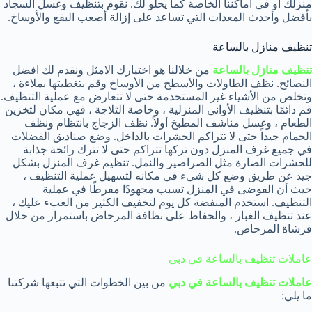
منزلك أو في أماكننا الخاصة كما يحلو لك. نقوم بتنظيف وغسل السجاد
بأفضل وأحدث المعدات التي تساعد على إزالة أصعب البقع والأوساخ.
تنظيف منازل بالساعة
تنظيف منازل بالساعة
من خلالنا هو اختيارك الامثل ونقدم لك افضل
النصائح. نظف الطاولات والأسطح من الأوساخ وقم بتغطيتها بملاءة ،
وتخلص من الأشياء غير المستخدمة حتى لا تتعارض مع عملية التنظيف.
قم دائمًا بتنظيف الأواني المنزلية ، وخاصة الثلاجة ، فهي مكان لتخزين
الطعام ، وغسل مناشف المطبخ أولاً. نظف الزجاج بانتظام ونظف
الحمام جيداً حتى لا تتراكم الحشرات بالداخل. وضع صناديق الفضلات
في جميع غرف المنزل دون تركها تتراكم حتى لا تترك رائحة جذابة
للحشرات الضارة مثل الصراصير والنمل. تنظيم غرف المنزل بشكل
جيد عن طريق وضع كل شيء في مكانه لتسهيل عملية التنظيف ،
حيث أن الفوضى في المنزل تسبب مجهودًا مفرطًا في عملية
التنظيف. استخدم المنفضة كل يوم لتخفيف الكثير من العبء عليك ،
عند تنظيف الغبار ، والحفاظ على نظافة المرحاض باستمرار من خلال
فرشاة المرحاض.
عاملات تنظيف بالساعة في دبي
عاملات تنظيف بالساعة في دبي
من بين الخطوات التي تتبعها شركتنا
ما يلي: