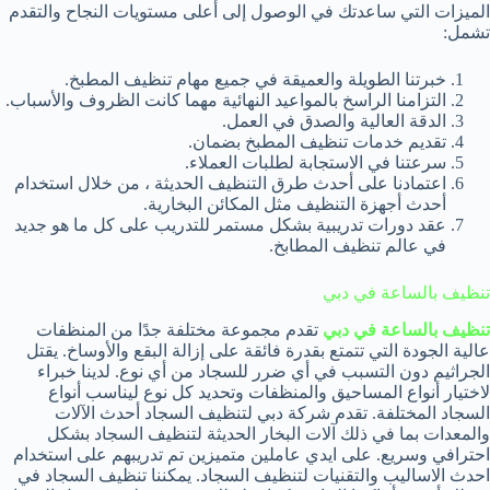
الميزات التي ساعدتك في الوصول إلى أعلى مستويات النجاح والتقدم
تشمل:
خبرتنا الطويلة والعميقة في جميع مهام تنظيف المطبخ.
التزامنا الراسخ بالمواعيد النهائية مهما كانت الظروف والأسباب.
الدقة العالية والصدق في العمل.
تقديم خدمات تنظيف المطبخ بضمان.
سرعتنا في الاستجابة لطلبات العملاء.
اعتمادنا على أحدث طرق التنظيف الحديثة ، من خلال استخدام
أحدث أجهزة التنظيف مثل المكائن ​​البخارية.
عقد دورات تدريبية بشكل مستمر للتدريب على كل ما هو جديد
في عالم تنظيف المطابخ.
تنظيف بالساعة في دبي
تنظيف بالساعة في دبي
تقدم مجموعة مختلفة جدًا من المنظفات
عالية الجودة التي تتمتع بقدرة فائقة على إزالة البقع والأوساخ. يقتل
الجراثيم دون التسبب في أي ضرر للسجاد من أي نوع. لدينا خبراء
لاختيار أنواع المساحيق والمنظفات وتحديد كل نوع ليناسب أنواع
السجاد المختلفة. تقدم شركة دبي لتنظيف السجاد أحدث الآلات
والمعدات بما في ذلك آلات البخار الحديثة لتنظيف السجاد بشكل
احترافي وسريع. على ايدي عاملين متميزين تم تدريبهم على استخدام
احدث الاساليب والتقنيات لتنظيف السجاد. يمكننا تنظيف السجاد في