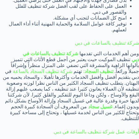
بذل قصارى جهدنا والاجتهاد في العمل حتى يرضي العميل.
العمل على الحفاظ على لقب أفضل شركة تنظيف للفلل
والقصور في دبي.
امنح كل الضمانات لتجنب أي مشكلة.
توفير كافة عوامل السلامة والحماية المهنية أثناء أداء العمال
لعملهم.
شركة تنظيف بالساعات في دبي
ومن أهم الخدمات التي تفدمها
شركة تنظيف بالساعات في
دبي
تنظيف الموكيت حيت يعتبر من أجمل قطع الأثاث التي تتميز
بألوانها الزاهية والمشرقة التي تضفي على المنزل منظراً وإشراقاً
جميلاً ورائعاً.
تنظيف السجاد
:
تهتم
شركة تنظيف السجاد بالساعة
في
دبي بتقديم أفضل وأفضل الخدمات وأكثرها تأهيلا ، والسجاد يحميه من
البهتان. يتطلب تنظيف السجاد الكثير من الناس نظرا لوزنه وصعوبة
تنظيفه لأن العملاء يعانون كثيرا عند تنظيفه ، كما يصعب عليهم إزالة
البقع والأوساخ ، ولكن وداعا اليوم للتفكير والقلق كثيرا. لأن شركتنا
لديها خبرة وقدرة عالية في غسيل السجاد وإزالة الأوساخ بشكل دائم
وبدون إغماء.
غسيل سجاد
من المعروف أن السجادة كبيرة الحجم
وتحتاج للكثير من الناس لخدمة غسيلها ، وتحتاج إلى مساحة كبيرة
للتنظيف.
أوقات عمل شركة تنظيف بالساعة في دبي