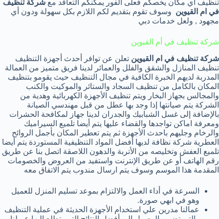
تنظيف أي مكان يخصكم فعلى الفور يمكنكم التعاقد مع
شركة تنظيف
في ام القيوين
وسوف تقوم بتقديم لكم اللازم بكل سهولة ودون أي
مجهود , ولعل خدمات دبي
شركة تنظيف في أم القيوين
شركة تنظيف في ام القيوين
تعلن عن توافر أحدث أجهزة التنظيف
تنظيف المنازل والشقق والفلل والعمائر لدينا فريق متميز من العمالة
المدربة لديهم الخبرة الكافية في مجال التنظيف حيث يقومو بتنظيف
المكان بالكامل من تنظيف السجاد والستائر والموكيت والكنب
والمجالس بجهاز البخار ويتم تنظيف الأجهزة الكهربائية وهدية من
الشركة يتم صيانتها إذا وجد بها عطل من قبل مهندسي الصيانة
بالإضافة إلى غسل الشبابيك والجدران لدينا جهاز لمكافحة الحشرات
ومعرفة اماكن تواجدها والقضاء عليها يتم أيضا تلميع السيراميك
والرخام وجليهم باحدث الأجهزة ثم يتم تعطير المكان بأجمل الروائح
العطرية شركة نظافة لديها أفضل المواد التنظيفية المستوردة يتم أيضا
تلميع العفش وتخليصه من الأتربة والدهون اللاصقة اتصل بنا عن طريق
رقم الهاتف أو عن طريق الإنترنت واستفيد من العروض والخصومات
المقدمة هذا الموسم وسوف يتم ارسال مندوب يتم الاتفاق معه
السرعة في أداء العمل والالتزام بموعد تسليم المنزل للعميل
وهو في ابهي صورة.
عمالنا مدرين علي استخدام الأجهزة الحديثة في عملية التنظيف
والتي تضمن الوصول إلي أفضل النتائج التي يتطلع إليها عميلنا.