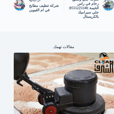
ال
التالية
رخام في راس
شركة تنظيف مطابخ
الخيمة |0555225140|
في ام القيوين
جلي سيراميك
بالكريستال
مقالات تهمك