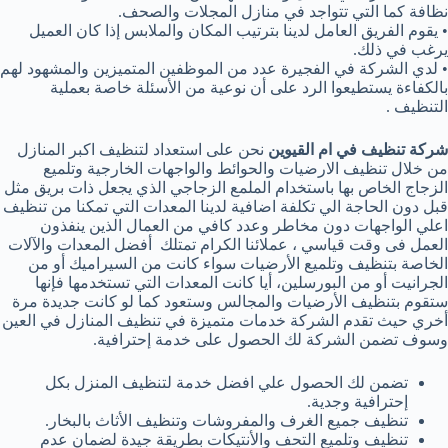
نظافة كما التي تتواجد في منازل المجلات والصحف.
• يقوم الفريق العامل لدينا بترتيب المكان والملابس إذا كان العميل
يرغب في ذلك.
• لدي الشركة في الفجيرة عدد من الموظفين المتميزين والمشهود لهم
بالكفاءة يستطيعوا الرد على أن نوعية من الأسئلة خاصة بعملية
التنظيف .
شركة تنظيف في ام القيوين
نحن على استعداد لتنظيف اكبر المنازل
من خلال تنظيف الارضيات والحوائط والواجهات الخارجية وتلميع
الزجاج الخاص بها باستخدام الملمع الزجاجي الذي يجعل ذات بريق مثل
قبل دون الحاجة الي تكلفة اضافية لدينا المعدات التي تمكنا من تنظيف
اعلي الواجهات دون مخاطر وعدد كافي من العمال الذين ينفذون
العمل فى وقت قياسي ، عملائنا الكرام تمتلك أفضل المعدات والآلات
الخاصة بتنظيف وتلميع الأرضيات سواء كانت من السيراميك أو من
الجرانيت أو من البورسلين، أيا كانت المعدات التي تستخدمها فإنها
ستقوم بتنظيف الأرضيات والمجالس وستعود كما لو كانت جديدة مرة
أخري حيث تقدم الشركة خدمات متميزة في تنظيف المنازل في العين
وسوف تضمن الشركة لك الحصول على خدمة إحترافية.
تضمن لك الحصول علي افضل خدمة لتنظيف المنزل بكل
إحترافية وجدية.
تنظيف جميع الغرف والمفروشات وتنظيف الأثاث بالبخار.
تنظيف وتلميع التحف والأنتيكات بطريقة جيدة لضمان عدم