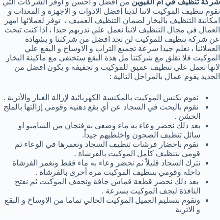
شركة تنظيف في ام القيوين
من افضل و احسن و اوفر الشركات التي
تقوم تنظيف الموكيت لاننا لدينا افضل الادوات و الاجهزة و المعدات و
امكانية التنظيف بالبخار لضمان التنظيف العميف ، توفر لعملائها امهر
العمال في مجال التنظيف لاننا نعمل علي تدربهم جيدا ، اذا كنت تبحث
عن شركة تنظيف للموكيت لن تجد افضل من شركتنا و بشهادة
العملائنا ، نعلم جيدا سرعة تجميع التراب و الاوساخ و البقع علي
الموكيت فلا تقلق مع شركتنا مل هذة البقع ستختفي مع ماكينة البخار
لانها تعمل علي تنظيف عميق للموكيت و تجفيفة و يكون افضل من
الجديد يقوم عمال بالمراحل التالية :
نقوم بكنس الموكيت بالمكنسة الكهربائية لإزالة الغبار والأتربة .
نقوم بالبحث في السجاد عن أي بقع دهنية وقومي إزالتها بالملح
الخشن .
بعد ذلك نحضر وعاء به ماء وضعي به فنجان من الشامبو او
سائل تنظيف الصحون واخلطيهم جيداً.
نقوم بإحضار فرشات تنظيف السجاد ونغمرها في الوعاء ثم
قومي بتنظيف كامل الموكيت بالفرشاة .
نترك السجاد قليلاً ثم نحضر وعاء به ماء فقط ونغمر الفرشاة
داخله وقومي بتنظيف الموكيت مرة أخرى بالفرشاة .
بعد ذلك نحضر قطعة قماش جافة ونجفف الموكيت ثم نفتح
النافذة ليجف الموكيت بسرعة .
ونقوم بتسليم العميل الموكيت الخالي تماما من الاوساخ و البقع
و الاتربة