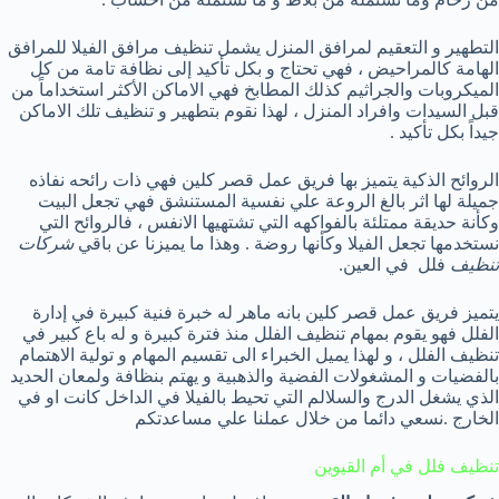
التطهير و التعقيم لمرافق المنزل يشمل تنظيف مرافق الفيلا للمرافق
الهامة كالمراحيض ، فهي تحتاج و بكل تأكيد إلى نظافة تامة من كل
الميكروبات والجراثيم كذلك المطابخ فهي الاماكن الأكثر استخداماً من
قبل السيدات وافراد المنزل ، لهذا نقوم بتطهير و تنظيف تلك الاماكن
جيداً بكل تأكيد .
الروائح الذكية يتميز بها فريق عمل قصر كلين فهي ذات رائحه نفاذه
جميلة لها اثر بالغ الروعة علي نفسية المستنشق فهي تجعل البيت
وكأنة حديقة ممتلئة بالفواكهه التي تشتهيها الانفس ، فالروائح التي
نستخدمها تجعل الفيلا وكأنها روضة . وهذا ما يميزنا عن باقي
شركات
تنظيف
فلل في العين.
يتميز فريق عمل قصر كلين بانه ماهر له خبرة فنية كبيرة في إدارة
الفلل فهو يقوم بمهام تنظيف الفلل منذ فترة كبيرة و له باع كبير في
تنظيف الفلل ، و لهذا يميل الخبراء الى تقسيم المهام و تولية الاهتمام
بالفضيات و المشغولات الفضية والذهبية و يهتم بنظافة ولمعان الحديد
الذي يشغل الدرج والسلالم التي تحيط بالفيلا في الداخل كانت او في
الخارج .نسعي دائما من خلال عملنا علي مساعدتكم
تنظيف فلل في أم القيوين