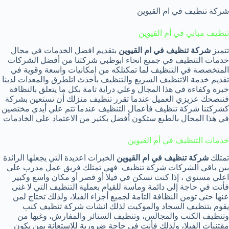
شركة تنظيف في ام القيوين
تنظيف مباني في أم القيوين
تتميز
شركة تنظيف في ام القيوين
بتقديم افضل الخدمات في مجال
خدمات التنظيف في جميع انحاء ابوظبي شركتنا من أفضل الشركات
المتخصصة في التنظيف لما تمكتلكه من امكانيات واسعة وقوية في
تقديم خدمة الاتنظيف السريع والتنظيف بأحذث اتلطرق والمعدات لدينا
خبرة وكفاءة في هذا المجال وعلي دراية تامة بكل ما يتعلق بالنظافة
فننصحك عزيزي العميل عندما تقرر تنظيف منزلك أن تستعين بشركة
كشركتنا شركة تنظيف فأعمال التنظيف عندما تتم علي أيدي مختصين
في هذا المجال بالطبع ستكون أفضل بكثير من الاعتماد علي الخادمات
خدمات التنظيف في أم القيوين
تمتلك
شركة تنظيف في ام القيوين
الخبرات اعديدة التي يجعلها الرائدة
بين باقي الشركات شركة تنظيف فهي تمتلك فريق عمل مدرب علي
اعلي مستوي ، إذا كنت تسكن في فيلا أو قصر أو مكان واسع وكبير
فأنت في حاجة إلى دائمة وماسة للقيام بعملية التنظيف التي لا غنى
عنها حتى تؤمن النظافة التامة لجميع أجزاء الفيلا، ولذلك تحتاج لمن
يقوم بتنظيف السجاد والموكيت لذلك انشات شركة تنظيف كنب
وتنظيف الكنب والمجالس، وتنظيف الستائر والمفارش، وغيها من
مقتنيات الفيلا، ولذلك فأنت في حاجة ضرورية للاستعانة بمن يكون