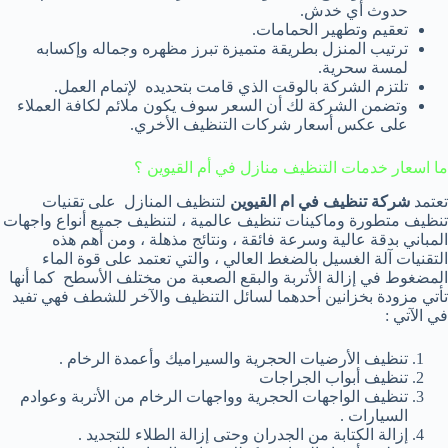
حدوث أي خدش.
تعقيم وتطهير الحمامات.
ترتيب المنزل بطريقة متميزة تبرز مظهره وجماله وإكسابه
لمسة سحرية.
تلتزم الشركة بالوقت الذي قامت بتحديده لإتمام العمل.
وتضمن الشركة لك أن السعر سوف يكون ملائم لكافة العملاء
على عكس أسعار شركات التنظيف الأخري.
ما اسعار خدمات التنظيف منازل في أم القيوين ؟
تعتمد
شركة تنظيف في ام القيوين
لتنظيف المنازل على تقنيات
تنظيف متطورة وماكينات تنظيف عالمية ، لتنظيف جميع أنواع واجهات
المباني بدقة عالية وسرعة فائقة ، ونتائج مذهلة ، ومن أهم هذه
التقنيات آلة الغسيل بالضغط العالي ، والتي تعتمد على قوة الماء
المضغوط في إزالة الأتربة والبقع الصعبة من مختلف الأسطح كما أنها
تأتي مزودة بخزانين أحدهما لسائل التنظيف والآخر للشطف فهي تفيد
في الآتي :
تنظيف الأرضيات الحجرية والسيراميك وأعمدة الرخام .
تنظيف أبواب الجراجات
تنظيف الواجهات الحجرية وواجهات الرخام من الأتربة وعوادم
السيارات .
إزالة الكتابة من الجدران وحتى إزالة الطلاء للتجديد .