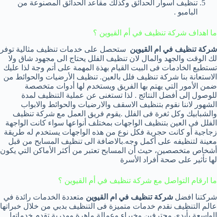
تنظيف أسوار الحدائق وكذلك مقاعد الحدائق المصنوعة من
البامبو .
ما اهداف شركة تنظيف في أم القيوين ؟
شركة تنظيف في ام القيوين
ستحصل على خدمات تنظيف مثالية توفر
لك الوقت والجهد والمال لان تنظيف الفلل يحتاج الى مجهود شاق ولا
تستطيع الخادمات فى البيت القيام بهذة المهمة على أتم وجة لذا عليك
الاستعانة بنا شركة تنظيف فلل بالعين. تنظيف الأرضيات والحوائط من
ضمن الأمور التي يهتم بها الفريق ويستخدم لها أدوات متخصصة
للوصول إلى أفضل النتائج . لذا تستغنى عن عملية التنظيف لمدة
الشهور لاننا نقوم بتنظيف الاسقف والارضيات والحوائط والابواب
والشبابيك وكل ثغرة فى الفلل .يقوم فريق العمل مع شركة تنظيف
الفلل فى العين بتنظيف الواجهات بمختلف أنواعها سواء كانت الواجهة
زجاجية أو كانت حجرية فكل نوع من هذه الواجهات يستخدم له طريقة
معينة لتنظيفه على أكمل وجه.بالاضافة الى تنظيف المسابح من قبل
أشخاص متخصصين، حيث أن المسابح تعتبر من أكثر الأماكن التي يكون
لها تأثير على صحة أفراد الأسرة
ما ارقام التواصل مع شركة تنظيف في أم القيوين ؟
شركتنا افضل
شركة تنظيف في ام القيوين
متعددة الخدمات رائدة في
عالم التنظيف نقدم خدمات متميزة فى التنظيف بدبي من خلال خبراتها
الواسعة بأيدي محترفين وخبراء وعمالة ماهرة ومدربة تقدم خدماتها