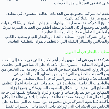
على ثقة في تنفيذ تلك هذه الخدمات.
تقدم لك شركتنا مجموعة من الخدمات العالية المستوى في تنظيف
جميع مرافق الفيلا كما يأتي:-
• تتيح الشركة خدمة تنظيف الواجهات الزجاجية للفيلا، وايضًا الأرضيات
والحوائط وجميع أركان الفيلا بواسطة أطقم من العمالة المدربة تدريبًا
راقيًا في التعامل مع تلك الخدمات التنظيفية.
• توفر الشركة أجهزة التنظيف الجاف وبالبخار للقيام بتنظيف الكنب
والمجالس والستائر الثقيلة التي لا تنظف بالمواد التنظيفية العادية.
تنظيف بالبخار في أم القيوين
شركة تنظيف في ام القيوين
أحد أهم الأجزاء التي في حاجة إلى العديد
من أدوات التنظيف المميزة مثل الاعتماد على المساحيق التي تخلصك
من الروائح السلبية المتواجدة في الحمامات؛ بالإضافة إلى التخلص من
بقع الاسمنت الخطيرة التي تشوه من المظهر العام الخاص في
الحمامات؛ بالإضافة إلى تميز الشركة في أعمال تنظيف الرخام
والواجهات الرخامية المتواجدة في الحمامات. في حاجة أعمال تنظيف
المطابخ إلى العديد من أشكال التنظيف المميزة؛ لأن جميع أجزاء
المطابخ من حوائط وارضيات وأجهزة وأفراد والمطابخ نفسها في حاجة
إلى أعمال تنظيف متخصصة؛ فنظافة المطبخ دليلا على نظافة المكان
بأكمله كما تقوم الشركة برش مجموعه من المبيدات التي تساعد على
التخلص من الحشرات التي تتراكم داخل الحمامات؛ الحشرات تفضل