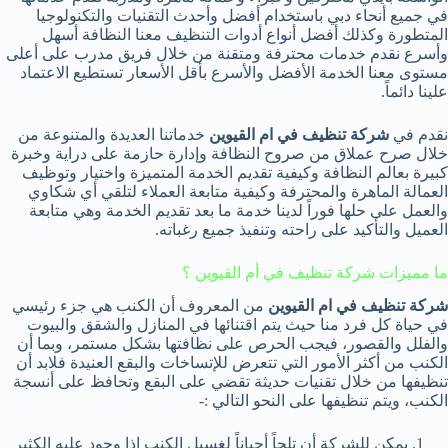
في جميع أنحاء دبي باستخدام أفضل وأحدث التقنيات والتكنولوجيا
المتطورة وكذلك أفضل أنواع أدوات التنظيف معنا النظافة أسهل
وأسرع نقدم خدمات محترفة ومتقنة من خلال فريق مدرب على أعلى
مستوى معنا الخدمة الأفضل والأسرع بأقل الأسعار تستطيع الاعتماد
علينا دائماً.
نقدم في
شركة تنظيف في ام القيوين
خدماتنا العديدة والمتنوعة من
خلال صرح عملاق من صروح النظافة وإدارة حازمة على دراية وخبرة
كبيرة بعالم النظافة وكيفية تقديم الخدمة المتميزة واختيار وتوظيف
العمالة الماهرة والمحترفة وكيفية متابعة العملاء لتلقي أي شكاوي
والعمل على حلها فوراً لدينا خدمة ما بعد تقديم الخدمة وهي متابعة
العميل والتأكيد على راحته وتنفيذ جميع رغباته.
ما مميزات شركة تنظيف في أم القيوين ؟
شركة تنظيف في ام القيوين
من المعروف أن الكنب هي جزء رئيسي
في حياة كل فرد منا حيث يتم اقتنائها في المنازل والشقق والبيوت
والفلل والقصور، فيجب الحرص على نظافتها بشكل مستمر، وبما أن
الكنب من أكثر الأمور التي تتعرض للإتساخات والبقع العنيدة فلابد أن
تنظيفها من خلال تقنيات حديثة تقضي على البقع وتحافظ على أنسجة
الكنب، ويتم تنظيفها على النحو التالي :-
يمكن للشركة أن تلجاً أحياناً لغسيل الكنب إذا وجود عليه الكثير