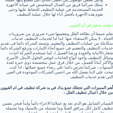
تمتلك شركتنا فريق من العمال المتخصص في صيانة الأجهزة
الحديثة المستخدمة في عملية التنظيف للحفاظ عليها وحتي
تقوم هذه الأجهزة بأفضل أداء لها خلال عملية التنظيف.
تنظيف شقق في أم القيوين
نعلم جميعا أن نظافة الفلل وتعقيمها شيء ضروري من ضروريات
الحياة ، لا يمكن الاستغناء عنها ابدا لذا لخدمات التنظيف خدمات
متكاملة من عمليات التنظيف والتعقيم، وتسعد الشركة دائما فى تقديم
خدمات التنظيف والتعقيم فى جميع أنحاء الإمارات وترفع الشركة دائما
شعار (الأمانة والجودة ورضا العميل )، كما تستخدم الشركة أحدث
وسائل التنظيف وأجود أنواع الخامات لتوفير الحلول الأمثل، الأسرع،
والأكثر أماناً للعميل، من خلال فرق عمل متخصصة ذوى خبرة لعدة
السنوات ، شركتنا تحرص دائما علي رضاء جميع عملائها ، اذا كنت
تبحث علي لاننا بفضل الله من احسن الشركات الموجودة في العين
التي تقدم خدمات التنظيف
أهم المميزات التي تجعلك تضع يدك في يد شركة تنظيف في ام القيوين
من خلال اعمال تنظيف الفلل :
الضمان الشامل هو الذي نعد بع عملائنا الاعزاء دائماً وابداً فنحن نضمن
تنظيف كامل لكل مرافق الفيلا وما تشتمله من بلاستيك وما تشتمله
من رخام وما تشتمله من بلاط و ما تشتمله من اخشاب .