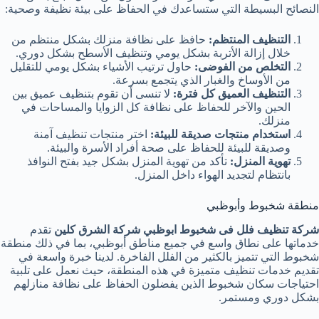
النصائح البسيطة التي ستساعدك في الحفاظ على بيئة نظيفة وصحية:
التنظيف المنتظم:
حافظ على نظافة منزلك بشكل منتظم من
خلال إزالة الأتربة بشكل يومي وتنظيف الأسطح بشكل دوري.
التخلص من الفوضى:
حاول ترتيب الأشياء بشكل يومي للتقليل
من الأوساخ والغبار الذي يتجمع بسرعة.
التنظيف العميق كل فترة:
لا تنسى أن تقوم بتنظيف عميق بين
الحين والآخر للحفاظ على نظافة كل الزوايا والمساحات في
منزلك.
استخدام منتجات صديقة للبيئة:
اختر منتجات تنظيف آمنة
وصديقة للبيئة للحفاظ على صحة أفراد الأسرة والبيئة.
تهوية المنزل:
تأكد من تهوية المنزل بشكل جيد بفتح النوافذ
بانتظام لتجديد الهواء داخل المنزل.
منطقة شخبوط وأبوظبي
شركة تنظيف فلل فى شخبوط ابوظبي شركة الشرق كلين
تقدم
خدماتها على نطاق واسع في جميع مناطق أبوظبي، بما في ذلك منطقة
شخبوط التي تتميز بالكثير من الفلل الفاخرة. لدينا خبرة واسعة في
تقديم خدمات تنظيف متميزة في هذه المنطقة، حيث نعمل على تلبية
احتياجات سكان شخبوط الذين يفضلون الحفاظ على نظافة منازلهم
بشكل دوري ومستمر.