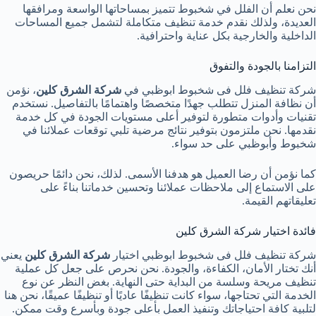
نحن نعلم أن الفلل في شخبوط تتميز بمساحاتها الواسعة ومرافقها
العديدة، ولذلك نقدم خدمة تنظيف متكاملة لتشمل جميع المساحات
الداخلية والخارجية بكل عناية واحترافية.
التزامنا بالجودة والتفوق
شركة تنظيف فلل فى شخبوط ابوظبي في
شركة الشرق كلين
، نؤمن
أن نظافة المنزل تتطلب جهدًا متخصصًا واهتمامًا بالتفاصيل. نستخدم
تقنيات وأدوات متطورة لتوفير أعلى مستويات الجودة في كل خدمة
نقدمها. نحن ملتزمون بتوفير نتائج مرضية تلبي توقعات عملائنا في
شخبوط وأبوظبي على حد سواء.
كما نؤمن أن رضا العميل هو هدفنا الأسمى. لذلك، نحن دائمًا حريصون
على الاستماع إلى ملاحظات عملائنا وتحسين خدماتنا بناءً على
تعليقاتهم القيمة.
فائدة اختيار شركة الشرق كلين
شركة تنظيف فلل فى شخبوط ابوظبي اختيار
شركة الشرق كلين
يعني
أنك تختار الأمان، الكفاءة، والجودة. نحن نحرص على جعل كل عملية
تنظيف مريحة وسلسة من البداية حتى النهاية. بغض النظر عن نوع
الخدمة التي تحتاجها، سواء كانت تنظيفًا عاديًا أو تنظيفًا عميقًا، نحن هنا
لتلبية كافة احتياجاتك وتنفيذ العمل بأعلى جودة وبأسرع وقت ممكن.