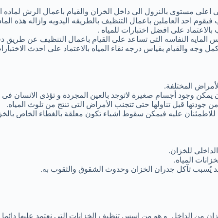
لى اعلى مستوى بالنزول الى داخل الخزان والقيام باعمال الرش لماده 
فيقوم احد العاملين باعمال التنظيف بالطريقه اليدويه وازاله هذه الماد
الاعتماد على افضل اختبارات للمياه .
نس المايه النفاسه التى تساعد على القيام باعمال التنظيف عن طريق دف
ل وجه والقيام بقياس درجه نقاء المياه بالاعتماد على احدث الاختبار
لأمراض المختلفة.
 يمكن وجود أجسام صغيرة لاتوجد بالعين المجردة و تؤذى الانسان فى ذ
من جودتها قبل تناولها حتى تتجنب الأمراض التى تنتج من تلوث المياه.
لاطمئنان عليه فيمكن سقوط اشياء تكون معلقة بالغطاء الخاص بالخزان
لداخلي للخزان.
زانات المياه.
د يُسبب تآكل جدران الخزان وحدوث الشقوق والثقوب به.
زان من الداخل و هو من اسس تنظيف الخزانات التي نعتمد عليها دائما أ