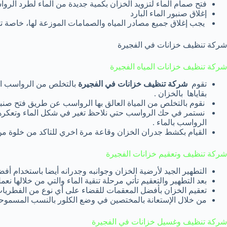
فتح صمام الماء لتزويد الخزان بكمية جديدة من الماء لطرد الرو
إغلاق صنبور الماء البارد
يجب إغلاق جميع مصادر المياه والصمامات الموزعة لها، خاصة تلك 
شركة تنظيف خزانات في الفجيرة
شركة تنظيف خزانات المياه الفجيرة
تقوم
شركة تنظيف خزانات في الفجيرة
بالتخلص من الرواسب ال
بقاياها بالخزان .
نقوم بالتخلص من المياة العالق بها الرواسب عن طريق فتح صنبور
نستمر في حك الرواسب حتي نلاحظ تغير في شكل الماء وتعكرها 
الرواسب بالماء .
القيام بكشط جدران الخزان وقاعة مرة اخري للتاكد من خلوة من روا
شركة تنظيف وتعقيم خزانات الفجيرة
التطهير الجيد لأرضية الخزان وجوانبه وجدرانه أيضا باستخدام أفض
بعد التطهير والتعقيم تأتي مرحلة تنقية الماء والتي من خلالها نع
تعقيم الخزان بأفضل المعقمات للقضاء على أي نوع من الفطريات أو
من خلال الإستعانة بالمختصين في وضع الكلور بالنسب المسموحة 
شركة تنظيف وغسيل خزانات في الفجيرة