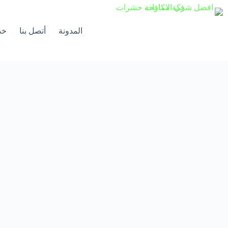
لتجاوز
لى
لمحتوى
المدونة
أتصل بنا
خد