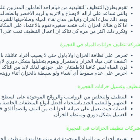
تقوم بطرق التنظيف التقليديه من قيام احد العاملين المدربين ع
والتى تساعد على ازاله الاوساخ والاتربه والريم الاخضر والطحالب 
وبعد ذلك بملء الخزان وقياس مدى نقاء المياه وصلاحيتها للشرب ب
اذا كان هناك الخزان ذات فتحه صغيره تقوم بالاعتماد على المكا
ونكرر ذلك اكثر من مره كى نتاكد ان اعمال التنظيف تمت على اكم
شركة تنظيف خزانات المياه في الفجيرة
تحرص
على نظافة الخزان اولا باول حتى لا يصيب أفراد عائلتك با
اكشف على مياه الخزان باستمرار ويقوم بتحليلها بشكل دورى لان
لون المياه ليس كافيا للاطمئنان على جودتها لذلك لابد من التأكد 
احرص على عدم سقوط أي أشياء ولو بسيطة بالخزان أثناء رؤيته ل
تنظيف وغسيل خزانات الفجيرة
التنظيف والتخلص من الرواسب والروائح الموجودة على السطح ا
التطهير والتعقيم الجيد باستخدام أفضل أنواع المنظفات الخاصة بخ
الصيانة حيث تعمل على صيانة الخزانات من التلف والصدأ الذي ق
الغسيل بشكل دوري ومنتظم للخزان.
شركات تنظيف الخزانات في الفجيرة
تفريغ الخزان من المياه الموجودة فية و يتم هذا بهدف تنظيف الخ