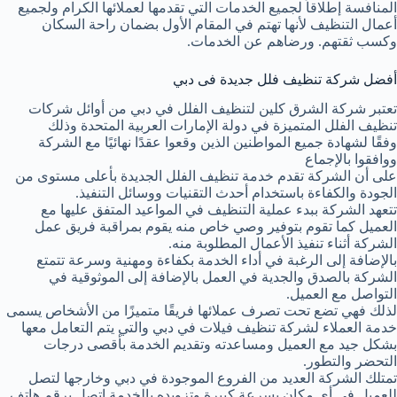
المنافسة إطلاقاً لجميع الخدمات التي تقدمها لعملائها الكرام ولجميع
أعمال التنظيف لأنها تهتم في المقام الأول بضمان راحة السكان
وكسب ثقتهم. ورضاهم عن الخدمات.
أفضل شركة تنظيف فلل جديدة فى دبي
تعتبر شركة الشرق كلين لتنظيف الفلل في دبي من أوائل شركات
تنظيف الفلل المتميزة في دولة الإمارات العربية المتحدة وذلك
وفقًا لشهادة جميع المواطنين الذين وقعوا عقدًا نهائيًا مع الشركة
ووافقوا بالإجماع
على أن الشركة تقدم خدمة تنظيف الفلل الجديدة بأعلى مستوى من
الجودة والكفاءة باستخدام أحدث التقنيات ووسائل التنفيذ.
تتعهد الشركة ببدء عملية التنظيف في المواعيد المتفق عليها مع
العميل كما تقوم بتوفير وصي خاص منه يقوم بمراقبة فريق عمل
الشركة أثناء تنفيذ الأعمال المطلوبة منه.
بالإضافة إلى الرغبة في أداء الخدمة بكفاءة ومهنية وسرعة تتمتع
الشركة بالصدق والجدية في العمل بالإضافة إلى الموثوقية في
التواصل مع العميل.
لذلك فهي تضع تحت تصرف عملائها فريقًا متميزًا من الأشخاص يسمى
خدمة العملاء لشركة تنظيف فيلات في دبي والتي يتم التعامل معها
بشكل جيد مع العميل ومساعدته وتقديم الخدمة بأقصى درجات
التحضر والتطور.
تمتلك الشركة العديد من الفروع الموجودة في دبي وخارجها لتصل
للعميل في أي مكان بسرعة كبيرة وتزويده بالخدمة اتصل برقم هاتف