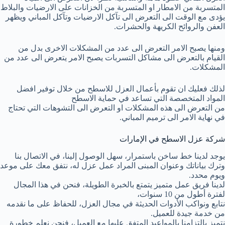
المتسربة من الامطار او المتسربة من الخزانات على الارضيات والبلاط
يؤدى مع الوقت الى التعرض الى تآكل الارضيات وتآكل المباني ويظهر
العفن والروائح الكريهة والحشرات.
ومنها يصبح الامر التعرض الى عدد من المشكلات الاخرى بدل من
القيام بالتعرض الى مشاكل التسربات يصبح الامر يتعرض الى عدد من
المشكلات.
لذلك فعليك ان تقوم بأعمال العزل للاسطح من خلال توفير افضل
المواد المتخصصة التي تساعد في حماية الاسطح
من التعرض الى هذه المشكلات او التعرض الى التشوهات التي تحتاج
في نهاية الامر الى ترميم المباني.
شركة عزل الاسطح في الإمارات
يوجد لدينا خط ساخن باستمرار، سهل الوصول إلينا، في الاتصال بنا
وترك بياناتك وعنوان المبنى المراد عمل عزل له، نتفق معك على موعد
ويوم محدد.
لدينا فريق عمل متميز يتمتع بالخبرة الطويلة، فنحن في هذا المجال
لفترة أطول من 10 سنوات،
نتابع ونواكب الأدوات الحديثة في مجال العزل، للحفاظ على ما نقدمه
من خدمة جيدة للعميل.
نتميز بالتزامنا بالمواعيد المتفق عليها مع العميل، فنحن نعلم خطورة