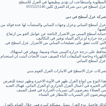
المطلوبة واستطاعت ان تؤدى وظيفتها في العزل للاسطح.
عزل اسطح في دبي شركة الشرق كلين 0555225140
شركة عزل أسطح في دبي
عزل أسطح المباني وعزل وجهات المباني والمنشآت لها عدة فوائد من
أهمها:
حماية أسطح المبنى من الاضرار الناتجة عن عوامل الجو من ارتفاع
درجة حرارة أو تراكم المياه توفير في التكاليف
التي كانت تنفق على تصليحات المباني من الأضرار. عزل اسطح في
دبي
يحافظ على درجة حرارة المبنى شتاء وصيفا، ويوفر في استهلاك
الكهرباء وخاصة المكيفات أثناء الصيف حيث الأبحاث أثبتت أن استخدام
عزل أسطح المباني
شركات عزل الاسطح في الامارات العزل الفوم بدبي
هذا النوع من انواع العزل ظهر في الآونة الاخيرة وظهر نتيجة للتعرض
الى الحيرة في أعمال العزل الحراري او العزل المائي، فهناك العديد
من العملاء يتعرضون الى تسربات الحرارة في فصل الصيف
ويتعرضون الى التسربات للأمطار في الشتاء.
لذلك فاختيار نوع العزل يتمثل مشكلة كبيرة فمن خلال القيام بالعزل