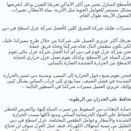
فأسطح المنازل تعتبر من أكثر الأماكن تعرضًا للضرر وذلك لتعرضها
بشكل مستمر للعوامل الجوية مثل الأتربة، مياه الأمطار، تغييرات
الفصول الأربعة طوال العام.
مميزات طلبك شركة الشرق كلين كأفضل شركة عزل اسطح في دبي
نعرفك أكثر عزيزي العميل على شركتنا من خلال طرح مميزاتنا عليك،
لكي تكون مطمئن البال تجاه شركتنا وتجاه فريق عملنا،
نحن شركة عزل فوم في دبي أي أننا أفضل شركة عزل مائي نقوم
بعزل المياه عن الأسطح، وكذلك نقوم بعمل عزل حراري لحماية
الاسطح من الحرارة الشديدة الضارة بالمباني.
فنحن نقوم بمنع دخول الحرارة إلى المبنى، ومدينة دبي تتميز بالحرارة
الشديدة في فصل الصيف، مما يؤدي إلى خراب المباني بشكل كبير،
وإليك عزيزي العميل مميزات شركتنا في السطور التالية: –
نحافظ على الجدران من الرطوبة.
حماية الدهانات من السقوط من تسرب المياه إليها، والتعرض للخطر.
الحفاظ على المواد الخرسانية المباني ومنع تآكلها بسبب الحرارة
الشديدة والأمطار وعوامل الطقس المختلفة. عزل اسطح في دبي
التقليل من نسبة استهلاك الكهرباء، فبعد عمل العزل سوف لن تحتاج