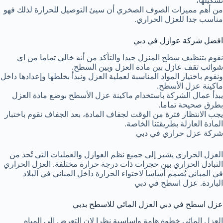
تشكيلها،
من أهم مميزات الصوف الصخري أن سيئ التوصيل للحرارة لذلك فهو
مناسب جدا للعزل الحراري.
افضل شركة عوازل في دبي
نقوم بتنظيف سطح المنزل جيدا والتأكد من أنه خالي تماما من اي
شوائب تقف عازل بين مادة العزل وبين السطح.
ونقوم باختيار المواد المناسبة لعملية العزل ونبدأ بخلطها وإعدادها داخل
ماكينة عزل الأسطح.
يبدأ عمال الشركة باستخدام ماكينة عزل الأسطح بوضع مادة العزل
بطرق صحيحة تماما.
يجب الانتظار فترة من الوقت لجفاف المادة، بعد الجفاف نقوم باختبار
المادة العازلة بطريقتنا الخاصة.
شركة عزل حراري في دبي
العزل الحراري يشير إلى جميع نظم العوازل والعمليات التي تُحد من
التبادل الحراري بين حجرات ذات درجة حرارة مختلفة. العزل الحراري
في المباني يُصمم أساسا لاحتواء الحرارة داخل المباني في البلاد
الباردة. عزل اسطح في دبي
عزل اسطح في دبي العزل المائي للاسطح بدبي
العزل المائي خطوة هامة واساسية نظرا لان التعرض الى المياه