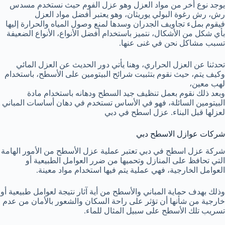
يوجد نوع أخر من مواد العزل وهو عزل الفوم حيث نستخدم مسدس
رش، رش رغوة البولي يوريثان، وهو يعتبر أفضل مواد العزل
فيقوم بملء تجاويف الجدران وسدها لمنع وصول المياه والحرارة إليها
بأي شكل من الأشكال، نتميز باستخدام أفضل الأنواع، الأنواع الضعيفة
تسبب مشاكل نحن في غنى عنها.
تحدثنا عن العزل الحراري، وهنا يأتي دور الحديث عن العزل المائي
وكيف يتم، حيث نقوم بتثبيت شرائح البيتومين على الأسطح، باستخدام
لهب معين،
وبعد ذلك نقوم بعمل تنظيف جيد السطح ودهانه باستخدام مادة
البيتومين السائلة، فهو في الأساس تستخدم في دهان أساسات المباني
لعزلها قبل البناء. عزل اسطح في دبي
شركات عوازل الاسطح دبي
شركة عزل اسطح في دبي تعتبر عملية عزل الأسطح من الأمور الهامة
التي تحافظ على المنازل وتحميها من ضرر العوامل الطبيعية أو
العوامل الخارجية، فهي عملية يتم فيها استخدام مواد معينة.
وذلك بهدف حماية المباني والأسطح من أية آثار نتيجة لعوامل طبيعية أو
خارجية من شأنها أن تؤثر على راحة السكان والشعور بالأمان من عدم
تسريب تلك الأسطح على سبيل المثال للماء.