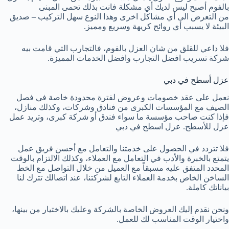
بالفوم أصبح ليس لديك أي مشكلة فانت بذلك تحمى المبنى
من التعرض الى أي مشاكل اخرى وهذا النوع سهل التركيب – صديق
البيئة لا يسبب أي روائح كريهة وسريع ومميز.
فلا داعي للقلق من شان العزل بالفوم، فالتجارب التي قامت بيه
شركة تسريب افضل التجارب وافضل الخدمات المميزة.
عزل أسطح في دبي
نعمل على عقد خصومات وعروض لفترة محدودة خاصة في فصل
الصيف مع المؤسسات الكبرى من فنادق وشركات، وكذلك منازل،
فإذا كنت صاحب مؤسسة ما سواء فندق أو شركة كبرى، وتريد عمل
عزل للأسطح. عزل اسطح في دبي
فلا تتردد في الحصول على خدمتنا والتعامل مع أحسن فريق عمل
يتمتع بالخبرة والأدب في التعامل مع العملاء، وكذلك الالتزام بالوقت
المحدد المتفق عليه مسبقاً مع العميل من خلال التواصل مع الخط
الساخن الخاص بخدمة العملاء التابع لشركتنا، عند اتصالك تترك لنا
بياناتك كاملة.
ونحن نقدم إليك العروض الخاصة بالشركة وعليك بالاختيار من بينها،
واختيار الوقت المناسب لك للعمل.