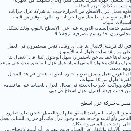
إلى تشغيل أجهزة التبريد بشكل كبير، والتي تستهلك من الكهرباء
والزيت، وكذلك أجهزة التدفئة.
نقوم بعمل عزل الاسطح من الحرارة حيث أننا شركة عزل خزانات
كذلك، نمنع تسرب المياه من الخزانات وبالتالي التوفير من قيمة
استهلاك المياه.
تقديم خدمة الصيانة الدورية على عزل الاسطح بالفوم، وذلك بشكل
مجاني دون أخذ رسوم مصرفية نتيجة ذلك.
نتيح لك فرصة الاتصال بنا في أي وقت، فنحن مستمرون في العمل
على مدار 24 ساعة طوال أيام الأسبوع.
يوجد لدينا خط ساخن باستمرار، سهل الوصول إلينا، في الاتصال بنا
وترك بياناتك وعنوان المبنى المراد عمل عزل له، نتفق معك على موعد
ويوم محدد.
لدينا فريق عمل متميز يتمتع بالخبرة الطويلة، فنحن في هذا المجال
لفترة أطول من 10 سنوات،
نتابع ونواكب الأدوات الحديثة في مجال العزل، للحفاظ على ما نقدمه
من خدمة جيدة للعميل. عزل اسطح في دبي
مميزات شركة عزل اسطح
نتميز بالتزامنا بالمواعيد المتفق عليها مع العميل، فنحن نعلم خطورة
التأخير ولو لثانية واحدة، فعدم وجود عزل مائي أو حراري للمباني يعمل
على تهديد حياة المبنى والسكان.
نتميز بالأمانة والإتقان في العمل، فأنت معنا في أيد أمينة لا تحتاج من