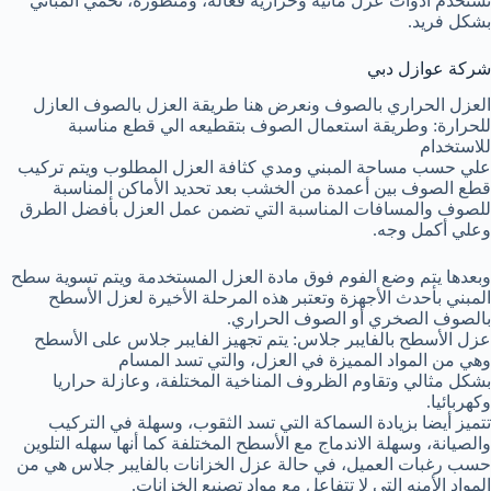
نستخدم أدوات عزل مائية وحرارية فعالة، ومتطورة، تحمي المباني
بشكل فريد.
شركة عوازل دبي
العزل الحراري بالصوف ونعرض هنا طريقة العزل بالصوف العازل
للحرارة: وطريقة استعمال الصوف بتقطيعه الي قطع مناسبة
للاستخدام
علي حسب مساحة المبني ومدي كثافة العزل المطلوب ويتم تركيب
قطع الصوف بين أعمدة من الخشب بعد تحديد الأماكن المناسبة
للصوف والمسافات المناسبة التي تضمن عمل العزل بأفضل الطرق
وعلي أكمل وجه.
وبعدها يتم وضع الفوم فوق مادة العزل المستخدمة ويتم تسوية سطح
المبني بأحدث الأجهزة وتعتبر هذه المرحلة الأخيرة لعزل الأسطح
بالصوف الصخري أو الصوف الحراري.
عزل الأسطح بالفايبر جلاس: يتم تجهيز الفايبر جلاس على الأسطح
وهي من المواد المميزة في العزل، والتي تسد المسام
بشكل مثالي وتقاوم الظروف المناخية المختلفة، وعازلة حراريا
وكهربائيا.
تتميز أيضا بزيادة السماكة التي تسد الثقوب، وسهلة في التركيب
والصيانة، وسهلة الاندماج مع الأسطح المختلفة كما أنها سهله التلوين
حسب رغبات العميل، في حالة عزل الخزانات بالفايبر جلاس هي من
المواد الأمنه التي لا تتفاعل مع مواد تصنيع الخزانات.