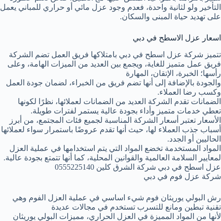
التأخير ولو لثانية واحدة، فعدم وجود عزل مائي أو حراري للمباني يعمل
على تهديد حياة المبنى والسكان.
اسعار عزل الاسطح في دبي
تتميز شركة عزل اسطح في دبي بامتلاكها فريق العمل تضم الشركة
فريق عمل متميز للغاية، ويجمع بين العديد من الميزات الهامة، وعلى
رأسها؛ الخبرة، الإتقان، المهارة
والجودة بالإضافة إلى أنها تضم فريق من الخبراء، لضمان جودة العمل
وكسب رضا العملاء.
الضمانات تقدم الشركة العديد من الضمانات لعملائها، نظرًا لكونها
تعطي خدمات متميز وأداء بجودة عالية يستمر لفترات طويلة.
الأسعار تعتبر أسعار الشركة المناسبة لجميع فئات المجتمع، من أبرز
أسباب جذب العملاء لها، حيث أنها تقدم عروضًا باستمرار سواء لعملائها
الحاليين أو الجدد.
المواد المستخدمة تخضع المواد التي يتم استخدامها في عملية العزل
لمعايير السلامة العالمية والقوانين المحلية، كما أنها تتمتع بجودة عالية.
عزل اسطح في دبي شركة الشرق كلين 0555225140
شركة عزل فوم في دبي
رش البولي يوريثان فوم شيء اساسي في عملية العزل الفوم وهي
تقنية تبطين ومانع للتسرب تستخدم في مجالات عديدة
لأنها من المواد المميزة في العزل الحراري، مميزات البولي يوريثان