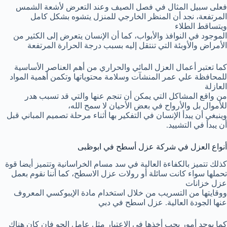
فعلى سبيل المثال في فصل الصيف وعند التعرض لأشعة الشمس
المرتفعة، نجد أن المنظر الخارجي للمنزل يتشوه بشكل كامل
ويتساقط الطلاء
الموجود في النوافذ والأبواب، كما أن الإنسان يتعرض إلى الكثير من
الأمراض والأوبئة التي تنتقل إليه بسبب درجة الحرارة المرتفعة
كما تعتبر أعمال العزل المائي والحراري من أهم العناصر الأساسية
للمحافظة علي عمر المنشآت وسلامة محتوياتها وتكمن أهمية المواد
العازلة
من واقع المشاكل التي يمكن أن تنجم عنها والتي قد تسبب هدر
للأموال بل والأرواح في بعض الأحيان لا سمح الله،
وينبغي أن يبدأ الإنسان في التفكير بها أثناء مرحلة تصميم المباني قبل
أن يبدأ في التشييد.
أنواع العزل في شركة عزل أسطح في ابوظبى
كذلك تتميز بالكفاءة العالية في سد مسام الخراسانية وتتميز أيضا قوة
تحملها سواء كانت سائلة أو رولات عزل الاسطح، كما أننا نقوم بعمل
عزل خزانات
ووقايتها من التسريب من خلال استخدام مادة الإيبوكسي المعروف
عنها الجودة العالية. عزل اسطح في دبي
كما يوجد أمور يجب أخذها في الاعتبار مثل عامل الجو فإن كان هناك