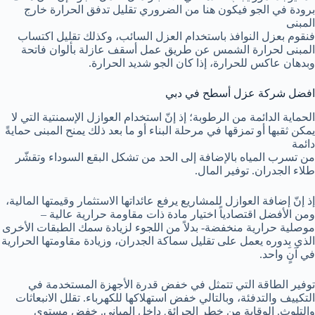
برودة في الجو فيكون هنا من الضروري تقليل تدفق الحرارة خارج
المبنى
فنقوم بعزل النوافذ باستخدام العزل السائب، وكذلك تقليل اكتساب
المبنى لحرارة الشمس عن طريق عمل أسقف عازلة بألوان فاتحة
وبدهان عاكس للحرارة، إذا كان الجو شديد الحرارة.
افضل شركة عزل أسطح في دبي
الحماية الدائمة من الرطوبة؛ إذ إنّ استخدام العوازل الإسمنتية التي لا
يمكن ثقبها أو تمزقها في مرحلة البناء أو ما بعد ذلك يمنح المبنى حمايةً
دائمة
من تسرب المياه بالإضافة إلى الحد من تشكل البقع السوداء وتقشّر
طلاء الجدران. توفير المال.
إذ إنّ إضافة العوازل للمشاريع يرفع عائداتها الاستثمار وقيمتها المالية،
ومن الأفضل اقتصادياً اختيار مادة ذات مقاومة حرارية عالية –
موصلية حرارية منخفضة- بدلاً من اللجوء لزيادة سمك الطبقات الأخرى
الذي بِدوره يعمل على تقليل سماكة الجدران، وزيادة مقاومتها الحرارية
في آنٍ واحد.
توفير الطاقة التي تتمثل في خفض قدرة الأجهزة المستخدمة في
التكييف والتدفئة، وبالتالي خفض استهلاكها للكهرباء. تقلل الانبعاثات
والتلوث. الوقاية من خطر الحرائق داخل المباني. خفض مستوى