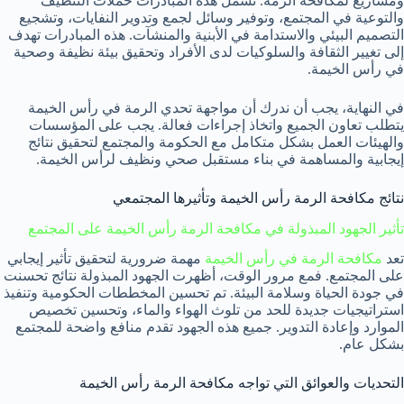
ومشاريع لمكافحة الرمة. تشمل هذه المبادرات حملات التنظيف
والتوعية في المجتمع، وتوفير وسائل لجمع وتدوير النفايات، وتشجيع
التصميم البيئي والاستدامة في الأبنية والمنشآت. هذه المبادرات تهدف
إلى تغيير الثقافة والسلوكيات لدى الأفراد وتحقيق بيئة نظيفة وصحية
في رأس الخيمة.
في النهاية، يجب أن ندرك أن مواجهة تحدي الرمة في رأس الخيمة
يتطلب تعاون الجميع واتخاذ إجراءات فعالة. يجب على المؤسسات
والهيئات العمل بشكل متكامل مع الحكومة والمجتمع لتحقيق نتائج
إيجابية والمساهمة في بناء مستقبل صحي ونظيف لرأس الخيمة.
نتائج مكافحة الرمة رأس الخيمة وتأثيرها المجتمعي
تأثير الجهود المبذولة في مكافحة الرمة رأس الخيمة على المجتمع
تعد
مكافحة الرمة في رأس الخيمة
مهمة ضرورية لتحقيق تأثير إيجابي
على المجتمع. فمع مرور الوقت، أظهرت الجهود المبذولة نتائج تحسنت
في جودة الحياة وسلامة البيئة. تم تحسين المخططات الحكومية وتنفيذ
استراتيجيات جديدة للحد من تلوث الهواء والماء، وتحسين تخصيص
الموارد وإعادة التدوير. جميع هذه الجهود تقدم منافع واضحة للمجتمع
بشكل عام.
التحديات والعوائق التي تواجه مكافحة الرمة رأس الخيمة