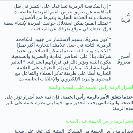
* إن المكافحة الرمزية تساعدك على التميز في ظل
المنافسة عن طريق عرض القيم الفريدة الخاصة بك
كن
وقصتك وعد العلامة التجارية وغيرها من الأصول.
فريدًا
* تمتلك القيم: يمكن استغلال جوانبك الفريدة لإنشاء نقطة
فرق تضعك في موقع يفرقك عن المنافسة.
* كون معروفًا: يسهم الاستثمار في جهود المكافحة
الرمزية الثابتة في جعل علامتك التجارية أكثر تميزًا.
* الاعتياد يولد الثقة: عندما يتمكن العملاء من تحديد
أصبح
شركتك بناءً على العناصر المادية والبصرية والسمعية،
معروفًا
يتكون الثقة ويؤثر ذلك في قراراتهم الشرائية. * التأثير
على المشاركة: يمكن أن يؤثر التعرف على العلامة
التجارية أيضًا على طريقة تذكر العملاء والتفاعل مع
المحتوى والبريد الإلكتروني والإعلانات الخاصة بك.
أضرار الرمة راس الخيمة على الصحة والبيئة
عندما يتعلق الأمر بالرمة رأس الخيمة
، فإن ثمة عدة أضرار تؤثر على
الصحة والبيئة التي يجب التحذير منها. فيما يلي نظرة عامة على تأثير
هذه الرمة:
تأثير الرمة راس الخيمة على الصحة
تعد الرمة رأس الخيمة من المشاكل البيئية التي تؤثر على صحة