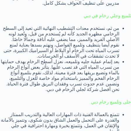
مدربين على تنظيف الحواف بشكل كامل.
تلميع وجلي رخام في دبي
من ثم، نستخدم معدات التشطيب النهائية التي تعيد إلى السطح
الرخامي مظهره الجديد كأنه لم يُستخدم من قبل، وتُعيد لونه
الأصلي الفريد والمميز، مما يضفي عليه أناقة وجمالًا خاصًا.
نقوم أيضا بتنظيف وتلميع الفواصل، ونهتم بسدها بعناية لمنع
تسرب المياه تحت الرخام أو البلاط أو السيراميك الكبيرة، حتى
لا تحدث تشققات في الأسقف أو الخرسانات.
بعد إتمام عملية جليه وتلميعه، نعزل أسطح الرخام بهدف حمايتها
من تسرب المياه التي قد تصب عليها. يتأثر بعض أنواع الرخام
بالماء وتضيع بريقها بعد فترة معينة. لذلك، نقوم بتلميع أنواع
الرخام الفخم والمميز باستخدام مواد خاصة للعزل والتلميع،
ونضمن عدم حدوث تسرب وفقدان البريق طوال فترة الحياة.
نحن أفضل شركة لجلي الرخام في دبي.
جلى وتلميع رخام دبي
تتمتع بالعمالة الفنية ذات المهارات العالية والتدريب الممتاز
والقدرة على التحمل والعمل الشاق بدون شكوى، وتتميز بالأمانة
والإتقان في العمل، وتتمتع بخبرة ومهارة احترافية في جلي