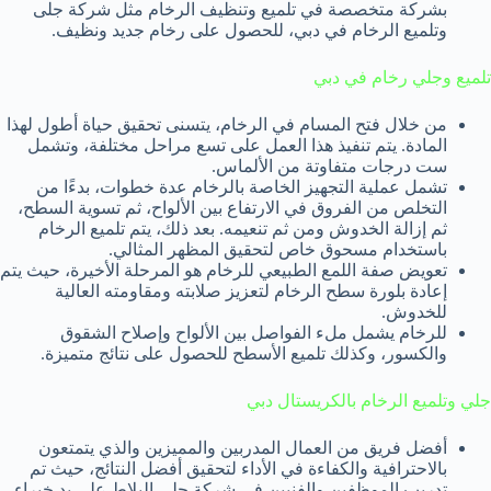
بشركة متخصصة في تلميع وتنظيف الرخام مثل شركة جلى
وتلميع الرخام في دبي، للحصول على رخام جديد ونظيف.
تلميع وجلي رخام في دبي
من خلال فتح المسام في الرخام، يتسنى تحقيق حياة أطول لهذا
المادة. يتم تنفيذ هذا العمل على تسع مراحل مختلفة، وتشمل
ست درجات متفاوتة من الألماس.
تشمل عملية التجهيز الخاصة بالرخام عدة خطوات، بدءًا من
التخلص من الفروق في الارتفاع بين الألواح، ثم تسوية السطح،
ثم إزالة الخدوش ومن ثم تنعيمه. بعد ذلك، يتم تلميع الرخام
باستخدام مسحوق خاص لتحقيق المظهر المثالي.
تعويض صفة اللمع الطبيعي للرخام هو المرحلة الأخيرة، حيث يتم
إعادة بلورة سطح الرخام لتعزيز صلابته ومقاومته العالية
للخدوش.
للرخام يشمل ملء الفواصل بين الألواح وإصلاح الشقوق
والكسور، وكذلك تلميع الأسطح للحصول على نتائج متميزة.
جلي وتلميع الرخام بالكريستال دبي
أفضل فريق من العمال المدربين والمميزين والذي يتمتعون
بالاحترافية والكفاءة في الأداء لتحقيق أفضل النتائج، حيث تم
تدريب الموظفين والفنيين في شركة جلي البلاط على يد خبراء