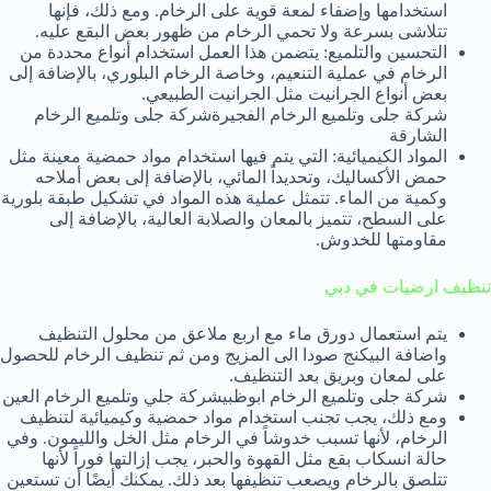
استخدامها وإضفاء لمعة قوية على الرخام. ومع ذلك، فإنها
تتلاشى بسرعة ولا تحمي الرخام من ظهور بعض البقع عليه.
التحسين والتلميع: يتضمن هذا العمل استخدام أنواع محددة من
الرخام في عملية التنعيم، وخاصة الرخام البلوري، بالإضافة إلى
بعض أنواع الجرانيت مثل الجرانيت الطبيعي.
شركة جلى وتلميع الرخام الفجيرةشركة جلى وتلميع الرخام
الشارقة
المواد الكيميائية: التي يتم فيها استخدام مواد حمضية معينة مثل
حمض الأكساليك، وتحديداً المائي، بالإضافة إلى بعض أملاحه
وكمية من الماء. تتمثل عملية هذه المواد في تشكيل طبقة بلورية
على السطح، تتميز بالمعان والصلابة العالية، بالإضافة إلى
مقاومتها للخدوش.
تنظيف ارضيات في دبي
يتم استعمال دورق ماء مع اربع ملاعق من محلول التنظيف
واضافة البيكنج صودا الى المزيج ومن ثم تنظيف الرخام للحصول
على لمعان وبريق بعد التنظيف.
شركة جلى وتلميع الرخام ابوظبيشركة جلي وتلميع الرخام العين
ومع ذلك، يجب تجنب استخدام مواد حمضية وكيميائية لتنظيف
الرخام، لأنها تسبب خدوشاً في الرخام مثل الخل والليمون. وفي
حالة انسكاب بقع مثل القهوة والحبر، يجب إزالتها فوراً لأنها
تتلصق بالرخام ويصعب تنظيفها بعد ذلك. يمكنك أيضًا أن تستعين