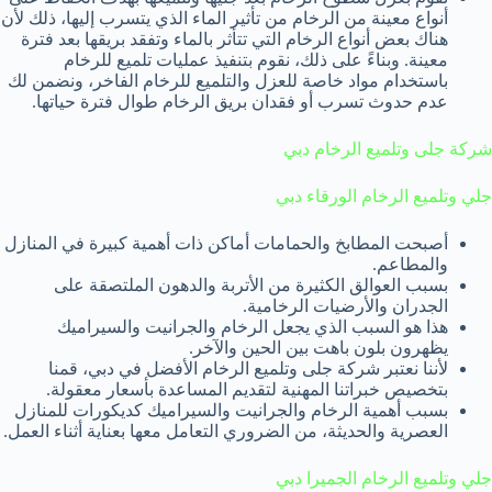
أنواع معينة من الرخام من تأثير الماء الذي يتسرب إليها، ذلك لأن
هناك بعض أنواع الرخام التي تتأثر بالماء وتفقد بريقها بعد فترة
معينة. وبناءً على ذلك، نقوم بتنفيذ عمليات تلميع للرخام
باستخدام مواد خاصة للعزل والتلميع للرخام الفاخر، ونضمن لك
عدم حدوث تسرب أو فقدان بريق الرخام طوال فترة حياتها.
شركة جلى وتلميع الرخام دبي
جلي وتلميع الرخام الورقاء دبي
أصبحت المطابخ والحمامات أماكن ذات أهمية كبيرة في المنازل
والمطاعم.
بسبب العوالق الكثيرة من الأتربة والدهون الملتصقة على
الجدران والأرضيات الرخامية.
هذا هو السبب الذي يجعل الرخام والجرانيت والسيراميك
يظهرون بلون باهت بين الحين والآخر.
لأننا نعتبر شركة جلى وتلميع الرخام الأفضل في دبي، قمنا
بتخصيص خبراتنا المهنية لتقديم المساعدة بأسعار معقولة.
بسبب أهمية الرخام والجرانيت والسيراميك كديكورات للمنازل
العصرية والحديثة، من الضروري التعامل معها بعناية أثناء العمل.
جلي وتلميع الرخام الجميرا دبي