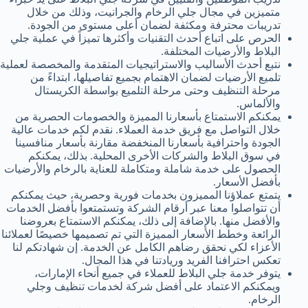
متميزين في مجال جلي الرخام والجرانيت، وذلك من خلال
تدريبات محترفة ومكثفة لضمان أعلى مستوى من الجودة.
الحرص على اتباع أحدث التقنيات وأكثرها تميزاً في عملية جلي
البلاط والأرضيات المختلفة.
نتبع أحدث الأساليب والاستراتيجيات المتقدمة والمخصصة لعملية
تلميع الأرضيات لضمان الاهتمام بجميع تفاصيلها، ابتداءً من
مرحلة التنظيف وحتى مرحلة التلميع بواسطة الكريستال
والألماس.
يمكنكم الاستمتاع بأسعارنا المميزة والخصومات الحصرية من
خلال التواصل مع فريق خدمة العملاء. نقدم لكم خدمات عالية
الجودة واحترافية بأسعارنا المنخفضة مقارنة بأسعار منافسينا
في سوق البلاط والشركات الأخرى المحلية. بذلك، يمكنكم
الحصول على خدمة شاملة ومتكاملة للعناية بالرخام والأرضيات
بأفضل الأسعار.
يتمتع عملاؤنا المميزون بخدمات فورية وحصرية، حيث يمكنكم
أن تتواصلوا معنا عبر أرقام الشركة وتستمتعوا بأفضل الخدمات
والأفضل منها. بالإضافة إلى ذلك، يمكنكم الاستمتاع بعروضنا
الرائعة وخطط الأسعار المميزة التي تم تصميمها خصيصًا لعملائنا
الأعزاء لكي نحقق رضاهم الكامل عن الخدمة. إن شهادتكم لنا
تعكس احترافنا الفريد وريادتنا في هذا المجال.
يتوفر خدمة جلي البلاط للعملاء في جميع أنحاء الإمارات،
ويمكنكم الاعتماد على أفضل شركة لخدمات تنظيف وجلي
الرخام.