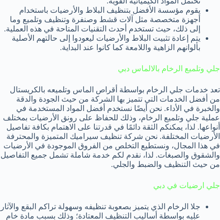
تحتمل المواد الكيميائية القوية.
يقوم مؤسسة الأفضل بتنظيف البلاط والأرضيات باستخدام
أجهزة متخصصة مثل آلات قشط وصنفرة وتنظيف وتلميع وما
إلى ذلك، حيث تستخدم أحدث التقنيات المتاحة في هذه العملية.
يتم إعادة تثبيت البلاط والأرضيات ليعودوا إلى حالتهم الأصلية
بألوانهم الزاهية واللامعة كما كانوا عند البداية.
جلي وتلميع الرخام بالالماس دبي
تعد خدمات جلي الرخام بواسطة أقراص الماس وتلميعه بالكريستال
من أفضل الخدمات التي تتميز بها الشركة من حيث الجودة والدقة
والخبرة في الأداء. نحن أيضًا نستخدم أفضل المواد المستخدمة في
عملية جلي وتلميع الرخام، وذلك للحفاظ على رونق الأرضيات بمختلف
أنواعها. لذا، يمكنكم الثقة دائمًا في قدرتنا على الاهتمام بكافة تفاصيل
الأرضيات المختلفة. نحن شركة تنظيف سيراميك المتميزة والمحترفة
في هذا المجال، ونستطيع التخلص من الفروق الموجودة في الأرضيات
والشقوق والصبغات. لذا، نقدم لكم خدمة شاملة تشمل جميع التفاصيل
من حيث التنظيف والضبط والجلي.
جلي ارضيات في دبي
جلا الرخام الذي يتميز بصعوبة تنظيفه وسهولة تراكم البقع والآثار
عليه بواسطة أساليب التنظيف المعتادة؛ وذلك بسبب مادة خام