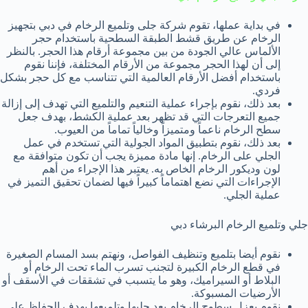
في بداية عملها، تقوم شركة جلى وتلميع الرخام في دبي بتجهيز
الرخام عن طريق قشط الطبقة السطحية باستخدام حجر
الألماس عالي الجودة من بين مجموعة أرقام هذا الحجر. بالنظر
إلى أن لهذا الحجر مجموعة من الأرقام المختلفة، فإننا نقوم
باستخدام أفضل الأرقام العالمية التي تتناسب مع كل حجر بشكل
فردي.
بعد ذلك، نقوم بإجراء عملية التنعيم والتلميع التي تهدف إلى إزالة
جميع التعرجات التي قد تظهر بعد عملية الكشط، بهدف جعل
سطح الرخام ناعماً ومتميزاً وخالياً تماماً من العيوب.
بعد ذلك، نقوم بتطبيق المواد الجولية التي تستخدم في عمل
الجلي على الرخام. إنها مادة مميزة يجب أن تكون متوافقة مع
لون وديكور الرخام الخاص به. يعتبر هذا الإجراء من أهم
الإجراءات التي نضع اهتماماً كبيراً فيها لضمان تحقيق التميز في
عملية الجلي.
جلي وتلميع الرخام البرشاء دبي
نقوم أيضا بتلميع وتنظيف الفواصل، ونهتم بسد المسام الصغيرة
في قطع الرخام الكبيرة لتجنب تسرب الماء تحت الرخام أو
البلاط أو السيراميك، وهو ما يتسبب في تشققات في الأسقف أو
الأرضيات المسبوكة.
نقوم بعزل سطوح الرخام بعد جليها وتلميعها بهدف الحفاظ على