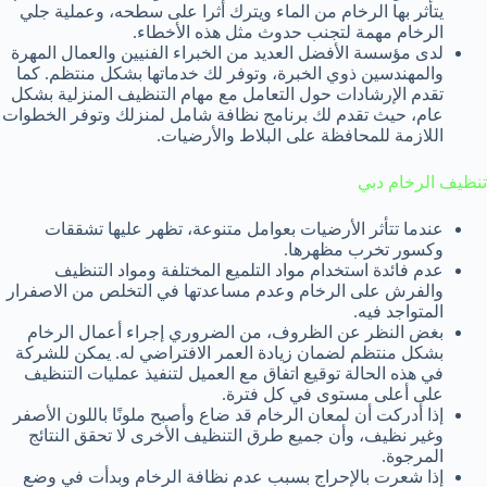
يتأثر بها الرخام من الماء ويترك أثرا على سطحه، وعملية جلي
الرخام مهمة لتجنب حدوث مثل هذه الأخطاء.
لدى مؤسسة الأفضل العديد من الخبراء الفنيين والعمال المهرة
والمهندسين ذوي الخبرة، وتوفر لك خدماتها بشكل منتظم. كما
تقدم الإرشادات حول التعامل مع مهام التنظيف المنزلية بشكل
عام، حيث تقدم لك برنامج نظافة شامل لمنزلك وتوفر الخطوات
اللازمة للمحافظة على البلاط والأرضيات.
تنظيف الرخام دبي
عندما تتأثر الأرضيات بعوامل متنوعة، تظهر عليها تشققات
وكسور تخرب مظهرها.
عدم فائدة استخدام مواد التلميع المختلفة ومواد التنظيف
والفرش على الرخام وعدم مساعدتها في التخلص من الاصفرار
المتواجد فيه.
بغض النظر عن الظروف، من الضروري إجراء أعمال الرخام
بشكل منتظم لضمان زيادة العمر الافتراضي له. يمكن للشركة
في هذه الحالة توقيع اتفاق مع العميل لتنفيذ عمليات التنظيف
على أعلى مستوى في كل فترة.
إذا أدركت أن لمعان الرخام قد ضاع وأصبح ملونًا باللون الأصفر
وغير نظيف، وأن جميع طرق التنظيف الأخرى لا تحقق النتائج
المرجوة.
إذا شعرت بالإحراج بسبب عدم نظافة الرخام وبدأت في وضع