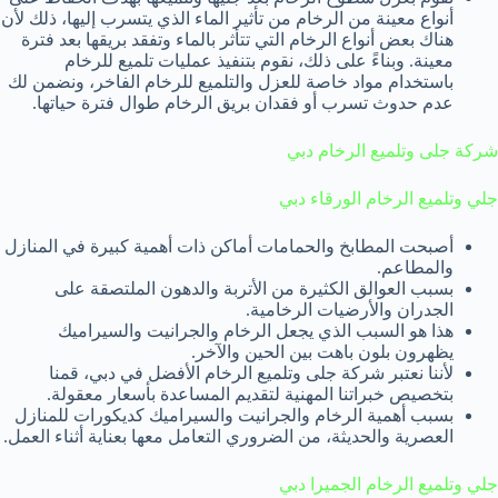
أنواع معينة من الرخام من تأثير الماء الذي يتسرب إليها، ذلك لأن
هناك بعض أنواع الرخام التي تتأثر بالماء وتفقد بريقها بعد فترة
معينة. وبناءً على ذلك، نقوم بتنفيذ عمليات تلميع للرخام
باستخدام مواد خاصة للعزل والتلميع للرخام الفاخر، ونضمن لك
عدم حدوث تسرب أو فقدان بريق الرخام طوال فترة حياتها.
شركة جلى وتلميع الرخام دبي
جلي وتلميع الرخام الورقاء دبي
أصبحت المطابخ والحمامات أماكن ذات أهمية كبيرة في المنازل
والمطاعم.
بسبب العوالق الكثيرة من الأتربة والدهون الملتصقة على
الجدران والأرضيات الرخامية.
هذا هو السبب الذي يجعل الرخام والجرانيت والسيراميك
يظهرون بلون باهت بين الحين والآخر.
لأننا نعتبر شركة جلى وتلميع الرخام الأفضل في دبي، قمنا
بتخصيص خبراتنا المهنية لتقديم المساعدة بأسعار معقولة.
بسبب أهمية الرخام والجرانيت والسيراميك كديكورات للمنازل
العصرية والحديثة، من الضروري التعامل معها بعناية أثناء العمل.
جلي وتلميع الرخام الجميرا دبي