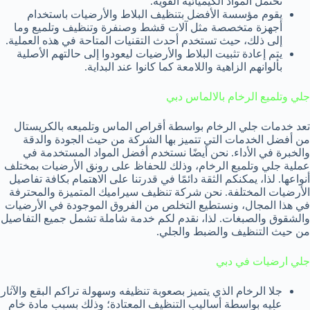
تحتمل المواد الكيميائية القوية.
يقوم مؤسسة الأفضل بتنظيف البلاط والأرضيات باستخدام
أجهزة متخصصة مثل آلات قشط وصنفرة وتنظيف وتلميع وما
إلى ذلك، حيث تستخدم أحدث التقنيات المتاحة في هذه العملية.
يتم إعادة تثبيت البلاط والأرضيات ليعودوا إلى حالتهم الأصلية
بألوانهم الزاهية واللامعة كما كانوا عند البداية.
جلي وتلميع الرخام بالالماس دبي
تعد خدمات جلي الرخام بواسطة أقراص الماس وتلميعه بالكريستال
من أفضل الخدمات التي تتميز بها الشركة من حيث الجودة والدقة
والخبرة في الأداء. نحن أيضًا نستخدم أفضل المواد المستخدمة في
عملية جلي وتلميع الرخام، وذلك للحفاظ على رونق الأرضيات بمختلف
أنواعها. لذا، يمكنكم الثقة دائمًا في قدرتنا على الاهتمام بكافة تفاصيل
الأرضيات المختلفة. نحن شركة تنظيف سيراميك المتميزة والمحترفة
في هذا المجال، ونستطيع التخلص من الفروق الموجودة في الأرضيات
والشقوق والصبغات. لذا، نقدم لكم خدمة شاملة تشمل جميع التفاصيل
من حيث التنظيف والضبط والجلي.
جلي ارضيات في دبي
جلا الرخام الذي يتميز بصعوبة تنظيفه وسهولة تراكم البقع والآثار
عليه بواسطة أساليب التنظيف المعتادة؛ وذلك بسبب مادة خام