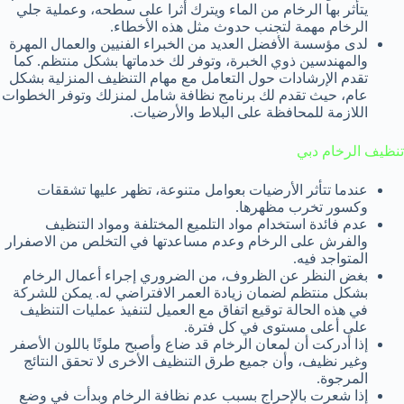
يتأثر بها الرخام من الماء ويترك أثرا على سطحه، وعملية جلي
الرخام مهمة لتجنب حدوث مثل هذه الأخطاء.
لدى مؤسسة الأفضل العديد من الخبراء الفنيين والعمال المهرة
والمهندسين ذوي الخبرة، وتوفر لك خدماتها بشكل منتظم. كما
تقدم الإرشادات حول التعامل مع مهام التنظيف المنزلية بشكل
عام، حيث تقدم لك برنامج نظافة شامل لمنزلك وتوفر الخطوات
اللازمة للمحافظة على البلاط والأرضيات.
تنظيف الرخام دبي
عندما تتأثر الأرضيات بعوامل متنوعة، تظهر عليها تشققات
وكسور تخرب مظهرها.
عدم فائدة استخدام مواد التلميع المختلفة ومواد التنظيف
والفرش على الرخام وعدم مساعدتها في التخلص من الاصفرار
المتواجد فيه.
بغض النظر عن الظروف، من الضروري إجراء أعمال الرخام
بشكل منتظم لضمان زيادة العمر الافتراضي له. يمكن للشركة
في هذه الحالة توقيع اتفاق مع العميل لتنفيذ عمليات التنظيف
على أعلى مستوى في كل فترة.
إذا أدركت أن لمعان الرخام قد ضاع وأصبح ملونًا باللون الأصفر
وغير نظيف، وأن جميع طرق التنظيف الأخرى لا تحقق النتائج
المرجوة.
إذا شعرت بالإحراج بسبب عدم نظافة الرخام وبدأت في وضع