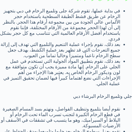
في بداية عملها، تقوم شركة جلى وتلميع الرخام في دبي بتجهيز
الرخام عن طريق قشط الطبقة السطحية باستخدام حجر
الألماس عالي الجودة من بين مجموعة أرقام هذا الحجر. بالنظر
إلى أن لهذا الحجر مجموعة من الأرقام المختلفة، فإننا نقوم
باستخدام أفضل الأرقام العالمية التي تتناسب مع كل حجر بشكل
فردي.
بعد ذلك، نقوم بإجراء عملية التنعيم والتلميع التي تهدف إلى إزالة
جميع التعرجات التي قد تظهر بعد عملية الكشط، بهدف جعل
سطح الرخام ناعماً ومتميزاً وخالياً تماماً من العيوب.
بعد ذلك، نقوم بتطبيق المواد الجولية التي تستخدم في عمل
الجلي على الرخام. إنها مادة مميزة يجب أن تكون متوافقة مع
لون وديكور الرخام الخاص به. يعتبر هذا الإجراء من أهم
الإجراءات التي نضع اهتماماً كبيراً فيها لضمان تحقيق التميز في
عملية الجلي.
جلي وتلميع الرخام البرشاء دبي
نقوم أيضا بتلميع وتنظيف الفواصل، ونهتم بسد المسام الصغيرة
في قطع الرخام الكبيرة لتجنب تسرب الماء تحت الرخام أو
البلاط أو السيراميك، وهو ما يتسبب في تشققات في الأسقف أو
الأرضيات المسبوكة.
نقوم بعزل سطوح الرخام بعد جليها وتلميعها بهدف الحفاظ على