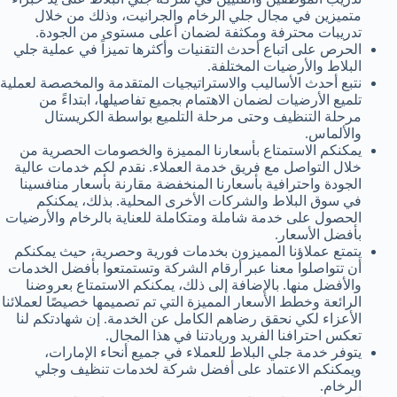
متميزين في مجال جلي الرخام والجرانيت، وذلك من خلال
تدريبات محترفة ومكثفة لضمان أعلى مستوى من الجودة.
الحرص على اتباع أحدث التقنيات وأكثرها تميزاً في عملية جلي
البلاط والأرضيات المختلفة.
نتبع أحدث الأساليب والاستراتيجيات المتقدمة والمخصصة لعملية
تلميع الأرضيات لضمان الاهتمام بجميع تفاصيلها، ابتداءً من
مرحلة التنظيف وحتى مرحلة التلميع بواسطة الكريستال
والألماس.
يمكنكم الاستمتاع بأسعارنا المميزة والخصومات الحصرية من
خلال التواصل مع فريق خدمة العملاء. نقدم لكم خدمات عالية
الجودة واحترافية بأسعارنا المنخفضة مقارنة بأسعار منافسينا
في سوق البلاط والشركات الأخرى المحلية. بذلك، يمكنكم
الحصول على خدمة شاملة ومتكاملة للعناية بالرخام والأرضيات
بأفضل الأسعار.
يتمتع عملاؤنا المميزون بخدمات فورية وحصرية، حيث يمكنكم
أن تتواصلوا معنا عبر أرقام الشركة وتستمتعوا بأفضل الخدمات
والأفضل منها. بالإضافة إلى ذلك، يمكنكم الاستمتاع بعروضنا
الرائعة وخطط الأسعار المميزة التي تم تصميمها خصيصًا لعملائنا
الأعزاء لكي نحقق رضاهم الكامل عن الخدمة. إن شهادتكم لنا
تعكس احترافنا الفريد وريادتنا في هذا المجال.
يتوفر خدمة جلي البلاط للعملاء في جميع أنحاء الإمارات،
ويمكنكم الاعتماد على أفضل شركة لخدمات تنظيف وجلي
الرخام.