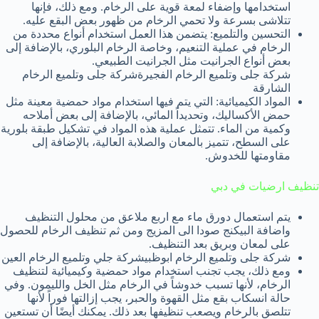
استخدامها وإضفاء لمعة قوية على الرخام. ومع ذلك، فإنها
تتلاشى بسرعة ولا تحمي الرخام من ظهور بعض البقع عليه.
التحسين والتلميع: يتضمن هذا العمل استخدام أنواع محددة من
الرخام في عملية التنعيم، وخاصة الرخام البلوري، بالإضافة إلى
بعض أنواع الجرانيت مثل الجرانيت الطبيعي.
شركة جلى وتلميع الرخام الفجيرةشركة جلى وتلميع الرخام
الشارقة
المواد الكيميائية: التي يتم فيها استخدام مواد حمضية معينة مثل
حمض الأكساليك، وتحديداً المائي، بالإضافة إلى بعض أملاحه
وكمية من الماء. تتمثل عملية هذه المواد في تشكيل طبقة بلورية
على السطح، تتميز بالمعان والصلابة العالية، بالإضافة إلى
مقاومتها للخدوش.
تنظيف ارضيات في دبي
يتم استعمال دورق ماء مع اربع ملاعق من محلول التنظيف
واضافة البيكنج صودا الى المزيج ومن ثم تنظيف الرخام للحصول
على لمعان وبريق بعد التنظيف.
شركة جلى وتلميع الرخام ابوظبيشركة جلي وتلميع الرخام العين
ومع ذلك، يجب تجنب استخدام مواد حمضية وكيميائية لتنظيف
الرخام، لأنها تسبب خدوشاً في الرخام مثل الخل والليمون. وفي
حالة انسكاب بقع مثل القهوة والحبر، يجب إزالتها فوراً لأنها
تتلصق بالرخام ويصعب تنظيفها بعد ذلك. يمكنك أيضًا أن تستعين