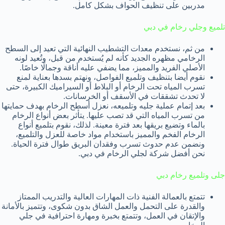
مدربين على تنظيف الحواف بشكل كامل.
تلميع وجلي رخام في دبي
من ثم، نستخدم معدات التشطيب النهائية التي تعيد إلى السطح
الرخامي مظهره الجديد كأنه لم يُستخدم من قبل، وتُعيد لونه
الأصلي الفريد والمميز، مما يضفي عليه أناقة وجمالًا خاصًا.
نقوم أيضا بتنظيف وتلميع الفواصل، ونهتم بسدها بعناية لمنع
تسرب المياه تحت الرخام أو البلاط أو السيراميك الكبيرة، حتى
لا تحدث تشققات في الأسقف أو الخرسانات.
بعد إتمام عملية جليه وتلميعه، نعزل أسطح الرخام بهدف حمايتها
من تسرب المياه التي قد تصب عليها. يتأثر بعض أنواع الرخام
بالماء وتضيع بريقها بعد فترة معينة. لذلك، نقوم بتلميع أنواع
الرخام الفخم والمميز باستخدام مواد خاصة للعزل والتلميع،
ونضمن عدم حدوث تسرب وفقدان البريق طوال فترة الحياة.
نحن أفضل شركة لجلي الرخام في دبي.
جلى وتلميع رخام دبي
تتمتع بالعمالة الفنية ذات المهارات العالية والتدريب الممتاز
والقدرة على التحمل والعمل الشاق بدون شكوى، وتتميز بالأمانة
والإتقان في العمل، وتتمتع بخبرة ومهارة احترافية في جلي