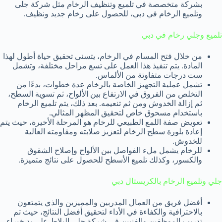
بشركة متخصصة في تلميع وتنظيف الرخام مثل شركة جلى
وتلميع الرخام في دبي، للحصول على رخام جديد ونظيف.
تلميع وجلي رخام في دبي
من خلال فتح المسام في الرخام، يتسنى تحقيق حياة أطول لهذا
المادة. يتم تنفيذ هذا العمل على تسع مراحل مختلفة، وتشمل
ست درجات متفاوتة من الألماس.
تشمل عملية التجهيز الخاصة بالرخام عدة خطوات، بدءًا من
التخلص من الفروق في الارتفاع بين الألواح، ثم تسوية السطح،
ثم إزالة الخدوش ومن ثم تنعيمه. بعد ذلك، يتم تلميع الرخام
باستخدام مسحوق خاص لتحقيق المظهر المثالي.
تعويض صفة اللمع الطبيعي للرخام هو المرحلة الأخيرة، حيث يتم
إعادة بلورة سطح الرخام لتعزيز صلابته ومقاومته العالية
للخدوش.
للرخام يشمل ملء الفواصل بين الألواح وإصلاح الشقوق
والكسور، وكذلك تلميع الأسطح للحصول على نتائج متميزة.
جلي وتلميع الرخام بالكريستال دبي
أفضل فريق من العمال المدربين والمميزين والذي يتمتعون
بالاحترافية والكفاءة في الأداء لتحقيق أفضل النتائج، حيث تم
تدريب الموظفين والفنيين في شركة جلي البلاط على يد خبراء