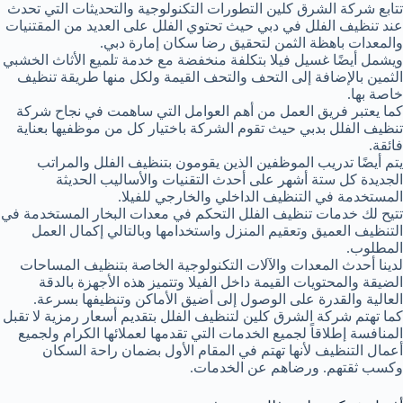
تتابع شركة الشرق كلين التطورات التكنولوجية والتحديثات التي تحدث
عند تنظيف الفلل في دبي حيث تحتوي الفلل على العديد من المقتنيات
والمعدات باهظة الثمن لتحقيق رضا سكان إمارة دبي.
ويشمل أيضًا غسيل فيلا بتكلفة منخفضة مع خدمة تلميع الأثاث الخشبي
الثمين بالإضافة إلى التحف والتحف القيمة ولكل منها طريقة تنظيف
خاصة بها.
كما يعتبر فريق العمل من أهم العوامل التي ساهمت في نجاح شركة
تنظيف الفلل بدبي حيث تقوم الشركة باختيار كل من موظفيها بعناية
فائقة.
يتم أيضًا تدريب الموظفين الذين يقومون بتنظيف الفلل والمراتب
الجديدة كل ستة أشهر على أحدث التقنيات والأساليب الحديثة
المستخدمة في التنظيف الداخلي والخارجي للفيلا.
تتيح لك خدمات تنظيف الفلل التحكم في معدات البخار المستخدمة في
التنظيف العميق وتعقيم المنزل واستخدامها وبالتالي إكمال العمل
المطلوب.
لدينا أحدث المعدات والآلات التكنولوجية الخاصة بتنظيف المساحات
الضيقة والمحتويات القيمة داخل الفيلا وتتميز هذه الأجهزة بالدقة
العالية والقدرة على الوصول إلى أضيق الأماكن وتنظيفها بسرعة.
كما تهتم شركة الشرق كلين لتنظيف الفلل بتقديم أسعار رمزية لا تقبل
المنافسة إطلاقاً لجميع الخدمات التي تقدمها لعملائها الكرام ولجميع
أعمال التنظيف لأنها تهتم في المقام الأول بضمان راحة السكان
وكسب ثقتهم. ورضاهم عن الخدمات.