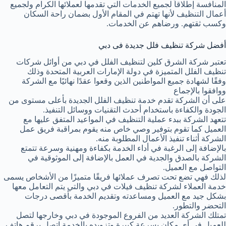
المنافسة إطلاقاً لجميع الخدمات التي تقدمها لعملائها الكرام ولجميع
أعمال التنظيف لأنها تهتم في المقام الأول بضمان راحة السكان
وكسب ثقتهم. ورضاهم عن الخدمات.
أفضل شركة تنظيف فلل جديدة فى دبي
تعتبر شركة الشرق كلين لتنظيف الفلل في دبي من أوائل شركات
تنظيف الفلل المتميزة في دولة الإمارات العربية المتحدة وذلك
وفقًا لشهادة جميع المواطنين الذين وقعوا عقدًا نهائيًا مع الشركة
ووافقوا بالإجماع
على أن الشركة تقدم خدمة تنظيف الفلل الجديدة بأعلى مستوى من
الجودة والكفاءة باستخدام أحدث التقنيات ووسائل التنفيذ.
تتعهد الشركة ببدء عملية التنظيف في المواعيد المتفق عليها مع
العميل كما تقوم بتوفير وصي خاص منه يقوم بمراقبة فريق عمل
الشركة أثناء تنفيذ الأعمال المطلوبة منه.
بالإضافة إلى الرغبة في أداء الخدمة بكفاءة ومهنية وسرعة تتمتع
الشركة بالصدق والجدية في العمل بالإضافة إلى الموثوقية في
التواصل مع العميل.
لذلك فهي تضع تحت تصرف عملائها فريقًا متميزًا من الأشخاص يسمى
خدمة العملاء لشركة تنظيف فيلات في دبي والتي يتم التعامل معها
بشكل جيد مع العميل ومساعدته وتقديم الخدمة بأقصى درجات
التحضر والتطور.
تمتلك الشركة العديد من الفروع الموجودة في دبي وخارجها لتصل
للعميل في أي مكان بسرعة كبيرة وتزويده بالخدمة اتصل برقم هاتف