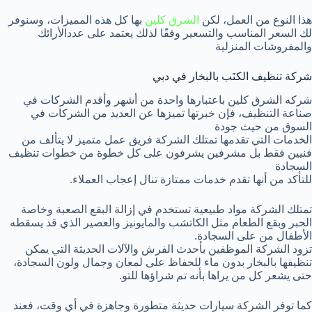
هذا النوع من العمل، لكن
الشرق كلين
بها كل هذه المميزات، وسنوفر
لك السعر المناسب والتسعير وفقًا لذلك يعتمد على عددالأرائك
والمفروشات المنزلية
شركة تنظيف الكنَب بالبخار في دبي
شركه الشرق كلين باعتبارها واحدة من أشهر وأقدم الشركات في
صناعة التنظيف، فإن خبرتها تميزها عن العديد من الشركات في
السوق من حيث جودة
الخدمات التي تقدمها تمتلك الشركة فريق عمل متميز لا يتألف من
فنيين فقط بل مشرفين يشرفون على كل خطوة من خطوات تنظيف
السجادة
للتأكد من أنها تقدم خدمات ممتازة تنال إعجاب العملاء.
تمتلك الشركة مواد طبيعية تستخدم في إزالة البقع الصعبة وخاصة
الحبر وبقع الطعام مثل الكاتشب والمايونيز والعصير الذي قد يسقطه
الأطفال من على السجادة.
تزود الشركة الموظفين بأحدث الفرش والآلات الحديثة التي يمكن
تنظيفها بالبخار بدون ماء للحفاظ على لمعان وجمال ولون السجادة،
حتى يشعر كل من يراها بأنه تم شراؤها للتو.
كما توفر الشركة سيارات حديثة متطورة وجاهزة في أي وقت، فعند