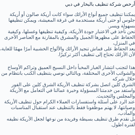
أرخص شركة تنظيف بالبخار في دبي
يمكننا تنظيف جميع أنواع الأرائك سواء كانت أريكة صالون أو أريكة
جلوس أو حتى أريكة مستخدمة في غرفة المعيشة، ويمكن تنظيفها
بسهولة ويسر.
نحن نأخذ في الاعتبار جودة الأريكة، وكيفية تنظيفها وغسلها، وكيفية
الحفاظ على مظهرها الجميل والمشرق بالمقارنة مع العناصر الأخرى
في المنزل،
يعد الحفاظ على قماش تنجيد الأرائك والألواح الخشبية أمرًا مهمًا للغاية،
لأن الأرائك تحتاج إلى تنظيف أكثر تركيزًا.
هذا لتجنب انتشار الغبار المخبأ داخل النسيج العميق وتراكم الأوساخ
والشوائب الأخرى المختلفة، وبالتالي نوصي بتنظيف الكنب بانتظام من
خلال شركه
الشرق كلين اتصل بشركة تنظيف الأريكة الشرق كلين على الفور
واستفد من خدمتنا المسؤولة وخبرة عمالنا في التعامل مع الأريكة
والمجلس والتحديث.
عند الرد على أسئلة واستفسارات العملاء الكرام حول تنظيف الأريكة
وصيانتها، لا يهتم موظفونا فقط بالتنظيف عند استقبال المناسبات
والمآدب،
بل نقدم طرق تنظيف بسيطة وفريدة من نوعها لجعل الأريكة نظيفه
لفتره اطول.