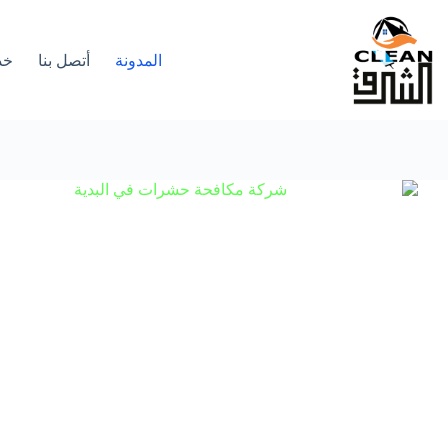
لتجاوز
لى
لمحتوى
المدونة
أتصل بنا
خد