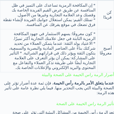
* إن المكافحة الرمزية تساعدك على التميز في ظل
المنافسة عن طريق عرض القيم الفريدة الخاصة بك
كن
وقصتك وعد العلامة التجارية وغيرها من الأصول.
فريدًا
* تمتلك القيم: يمكن استغلال جوانبك الفريدة لإنشاء نقطة
فرق تضعك في موقع يفرقك عن المنافسة.
* كون معروفًا: يسهم الاستثمار في جهود المكافحة
الرمزية الثابتة في جعل علامتك التجارية أكثر تميزًا.
* الاعتياد يولد الثقة: عندما يتمكن العملاء من تحديد
أصبح
شركتك بناءً على العناصر المادية والبصرية والسمعية،
معروفًا
يتكون الثقة ويؤثر ذلك في قراراتهم الشرائية. * التأثير
على المشاركة: يمكن أن يؤثر التعرف على العلامة
التجارية أيضًا على طريقة تذكر العملاء والتفاعل مع
المحتوى والبريد الإلكتروني والإعلانات الخاصة بك.
أضرار الرمة راس الخيمة على الصحة والبيئة
عندما يتعلق الأمر بالرمة رأس الخيمة
، فإن ثمة عدة أضرار تؤثر على
الصحة والبيئة التي يجب التحذير منها. فيما يلي نظرة عامة على تأثير
هذه الرمة:
تأثير الرمة راس الخيمة على الصحة
تعد الرمة رأس الخيمة من المشاكل البيئية التي تؤثر على صحة