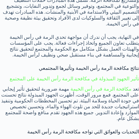
ومشاريع لمكافحة الرمة. تشمل هذه المبادرات حملات التنظيف
والتوعية في المجتمع، وتوفير وسائل لجمع وتدوير النفايات، وتشجيع
التصميم البيئي والاستدامة في الأبنية والمنشآت. هذه المبادرات تهدف
إلى تغيير الثقافة والسلوكيات لدى الأفراد وتحقيق بيئة نظيفة وصحية
في رأس الخيمة.
في النهاية، يجب أن ندرك أن مواجهة تحدي الرمة في رأس الخيمة
يتطلب تعاون الجميع واتخاذ إجراءات فعالة. يجب على المؤسسات
والهيئات العمل بشكل متكامل مع الحكومة والمجتمع لتحقيق نتائج
إيجابية والمساهمة في بناء مستقبل صحي ونظيف لرأس الخيمة.
نتائج مكافحة الرمة رأس الخيمة وتأثيرها المجتمعي
تأثير الجهود المبذولة في مكافحة الرمة رأس الخيمة على المجتمع
تعد
مكافحة الرمة في رأس الخيمة
مهمة ضرورية لتحقيق تأثير إيجابي
على المجتمع. فمع مرور الوقت، أظهرت الجهود المبذولة نتائج تحسنت
في جودة الحياة وسلامة البيئة. تم تحسين المخططات الحكومية وتنفيذ
استراتيجيات جديدة للحد من تلوث الهواء والماء، وتحسين تخصيص
الموارد وإعادة التدوير. جميع هذه الجهود تقدم منافع واضحة للمجتمع
بشكل عام.
التحديات والعوائق التي تواجه مكافحة الرمة رأس الخيمة