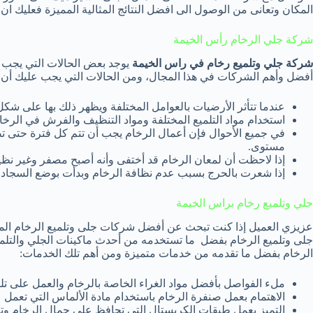
المكان وتعانى من الوصول الى افضل النتائج المثالية المميزة فعليك ان
شركة جلي الرخام رأس الخيمة
شركة جلي وتلميع رخام في راس الخيمة
يوجد بعض الحالات التي يجب 
أفضل وأهم الشركات في هذا المجال، ومن الحالات التي يجب عليك أن ت
عندما تتأثر الأرضيات بالعوامل المختلفة ويظهر ذلك بها على 
استخدام مواد التلميع المختلفة ومواد التنظيف والفرش في الرخا
في جميع الأحوال فإن أعمال الرخام يجب أن تتم كل فترة حتى تض
مستوى.
إذا لاحظت أن لمعان الرخام قد أختفى وأنه أصبح مصفر وغير نظيف 
إذا شعرت بالحرج بسبب عدم نظافة الرخام وبدأت بوضع السجاد 
جلي وتلميع رخام براس الخيمة
عزيزي العميل إذا كنت تبحث عن أفضل شركات جلى وتلميع الرخام الم
جلى وتلميع الرخام بفضل ما تستخدمه من أحدث ماكينات الجلي والتلميع 
الرخام بفضل ما تقدمه من خدمات متميزة ومن أهم تلك الخدمات:
ملء الفواصل بأفضل مواد الغراء الخاصة بالرخام والعمل على تلو
الاهتمام بعمل صنفرة الرخام باستخدام مادة الألماس التي تعمل ع
التميز بعمل طبقات الكريستال التي تحافظ على جمال الرخام وتم