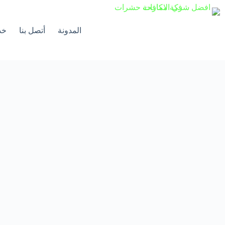
لتجاوز
لى
لمحتوى
المدونة
أتصل بنا
خد